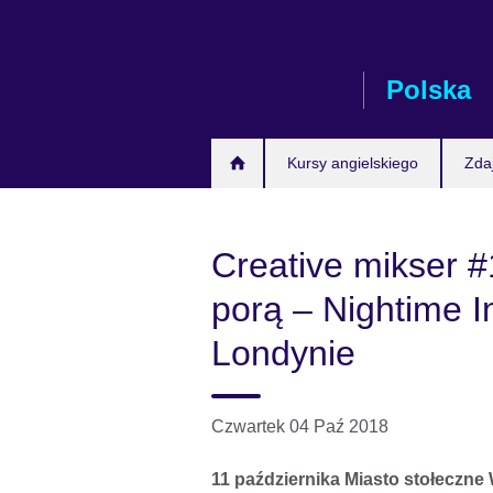
Skip
to
main
Polska
content
Kursy angielskiego
Zda
Creative mikser 
porą – Nightime I
Londynie
Czwartek 04 Paź 2018
11 października Miasto stołeczne 