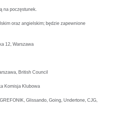
ją na poczęstunek.
lskim oraz angielskim; będzie zapewnione
ska 12, Warszawa
rszawa, British Council
ka Komisja Klubowa
FONIK, Glissando, Going, Undertone, CJG,