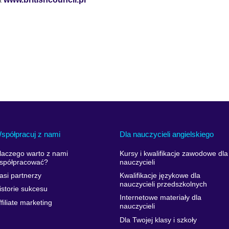
spółpracuj z nami
Dla nauczycieli angielskiego
laczego warto z nami
Kursy i kwalifikacje zawodowe dla
spółpracować?
nauczycieli
asi partnerzy
Kwalifikacje językowe dla
nauczycieli przedszkolnych
istorie sukcesu
Internetowe materiały dla
ffiliate marketing
nauczycieli
Dla Twojej klasy i szkoły