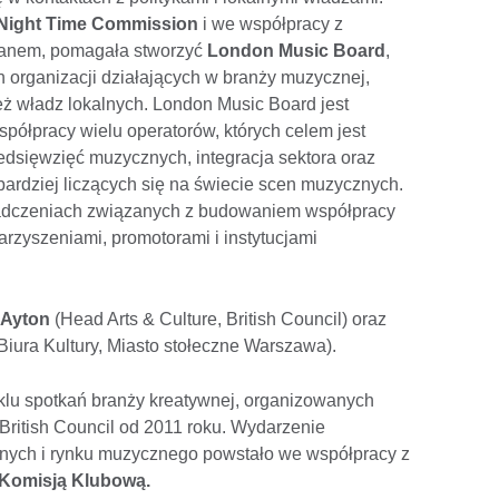
Night Time Commission
i we współpracy z
hanem, pomagała stworzyć
London Music Board
,
ch organizacji działających w branży muzycznej,
ież władz lokalnych. London Music Board jest
półpracy wielu operatorów, których celem jest
edsięwzięć muzycznych, integracja sektora oraz
bardziej liczących się na świecie scen muzycznych.
adczeniach związanych z budowaniem współpracy
arzyszeniami, promotorami i instytucjami
 Ayton
(Head Arts & Culture, British Council) oraz
Biura Kultury, Miasto stołeczne Warszawa).
yklu spotkań branży kreatywnej, organizowanych
British Council od 2011 roku. Wydarzenie
nych i rynku muzycznego powstało we współpracy z
Komisją Klubową.