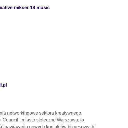
reative-mikser-18-music
.pl
ania networkingowe sektora kreatywnego,
h Council i miasto stołeczne Warszawa; to
ość nawiązania nowych kontaktów biznesowych i