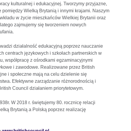
pracy kulturalnej i edukacyjnej. Tworzymy przyjazne,
pomiędzy Wielką Brytanią i innymi krajami. Naszym
wkładu w życie mieszkańców Wielkiej Brytanii oraz
 Dlatego zajmujemy się tworzeniem nowych
ufania.
owadzi działalność edukacyjną poprzez nauczanie
h centrach językowych i szkołach partnerskich w
u, współpracę z ośrodkami egzaminacyjnymi
zykowe i zawodowe. Realizowane przez British
jne i społeczne mają na celu dzielenie się
stwa. Efektywne zarządzanie różnorodnością i
itish Council działaniem priorytetowym.
938r. W 2018 r. świętujemy 80. rocznicę relacji
elką Brytanią a Polską poprzez realizację
a
www.britishcouncil.pl