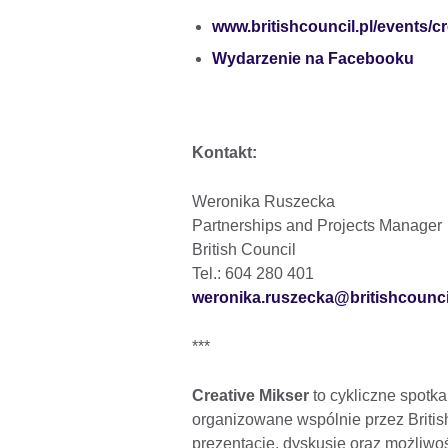
www.britishcouncil.pl/events/c
Wydarzenie na Facebooku
Kontakt:
Weronika Ruszecka
Partnerships and Projects Manager
British Council
Tel.: 604 280 401
weronika.ruszecka@britishcouncil
***
Creative Mikser
to cykliczne spotk
organizowane wspólnie przez Britis
prezentacje, dyskusje oraz możliw