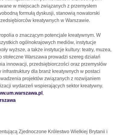
zowane w miejscach związanych z przemysłem
obodną formułą dyskusji, stanowią nowatorski
 przedsiębiorców kreatywnych w Warszawie.
ropolia o znaczącym potencjale kreatywnym. W
szystkich ogólnokrajowych mediów, instytucje
ły wyższe, a także instytucje kultury: teatry, muzea,
sto stołeczne Warszawa prowadzi szereg działań
ia innowacji, przedsiębiorczości oraz przemysłów
nfrastruktury dla branż kreatywnych w postaci
wadzenia projektów związanych z rozwijaniem
zacji wydarzeń wspierających sektor kreatywny.
w.um.warszawa.pl
,
arszawa
ezentującą Zjednoczone Królestwo Wielkiej Brytanii i