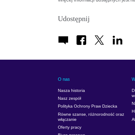
Udostępnij
O nas
W
Nasza historia
D
w
Nasz zespół
N
Polityka Ochrony Praw Dziecka
H
Równe szanse, różnorodność oraz
włączanie
A
Oferty pracy