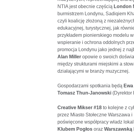
NTIA jest obecnie częścią
London 
burmistrzem Londynu, Sadiqiem K
czyli koalicję złożoną z niezależny
edukacyjnej, turystycznej, jak równ
przykładem pionierskiego modelu ws
wspieranie i ochrona oddolnych prz
promocja Londynu jako jednej z naj
Alan Miller
opowie o swoich doświ
między strukturami miejskimi a stow
działającymi w branży muzycznej.
Gospodarzami spotkania będą
Ewa
Tomasz Thun-Janowski
(Dyrektor 
Creative Mikser #18
to kolejne z c
przez Miasto Stołeczne Warszawa i 
poświęcone współpracy władz lokal
Klubem Pogłos
oraz
Warszawską 