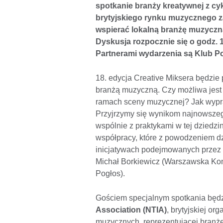
spotkanie branży kreatywnej z cyk
brytyjskiego rynku muzycznego za
wspierać lokalną branżę muzyczną
Dyskusja rozpocznie się o godz. 1
Partnerami wydarzenia są Klub P
18. edycja Creative Miksera będzie
branżą muzyczną. Czy możliwa jest s
ramach sceny muzycznej? Jak wypra
Przyjrzymy się wynikom najnowsze
wspólnie z praktykami w tej dzied
współpracy, które z powodzeniem d
inicjatywach podejmowanych prze
Michał Borkiewicz (Warszawska Kom
Pogłos).
Gościem specjalnym spotkania będ
Association (NTIA)
, brytyjskiej o
muzycznych, reprezentującej branżę