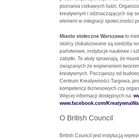
poznania ciekawych ludzi. Organi
kreatywnym i odznaczających się sw
element w integracji społeczności
Miasto stołeczne Warszawa
to met
stolicy zlokalizowane są siedziby w
państwowe, instytucje naukowe i szko
zabytki. Te atuty sprawiają, że mia
związanych że wspieraniem tworzen
kreatywnych. Począwszy od budowy i
Centrum Kreatywności Targowa, pro
kompetencji biznesowych czy organi
Więcej informacji dostępnych na:
ww
www.facebook.com/KreatywnaW
O British Council
British Council jest instytucją repr