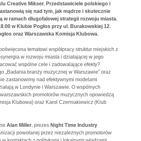
lu Creative Mikser. Przedstawiciele polskiego i
stanowią się nad tym, jak mądrze i skutecznie
 w ramach długofalowej strategii rozwoju miasta.
8.00 w Klubie Pogłos przy ul. Burakowskiej 12.
ogłos oraz Warszawska Komisja Klubowa.
 poświęcona tematowi współpracy struktur miejskich z
ynergia w rozwoju miasta i działającej w jego
cować wspólne cele i zadowalające efekty?
go „Badania branży muzycznej w Warszawie” oraz
zinie zastanowimy nad efektywnymi modelami
ziałają w Londynie i Warszawie. O wspólnych
z warszawskich promotorów muzycznych opowiedzą
isja Klubowa) oraz Karol Czerniakiewicz (Klub
zie
Alan Miller
, prezes
Night Time Industry
rganizacji powołanej przez niezależnych promotorów
 w kontaktach z politykami i lokalnymi władzami.