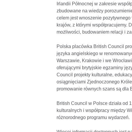
Irlandii Północnej w zakresie współ
zbudowane na wiedzy porozumienie 
celem jest wnoszenie pozytywnego 
krajów, z którymi współpracujemy.
możliwości, budowaniem relacji i za
Polska placówka British Council pr
języka angielskiego w renomowanyc
Warszawie, Krakowie i we Wrocławi
oferującymi brytyjskie egzaminy ję
Council projekty kulturalne, edukacy
osiągnięciami Zjednoczonego Króle
promowanie równych szans są dla Br
British Council w Polsce działa od 1
kulturalnych i współpracy między Wi
różnorodnego programu wydarzeń.
Więcej informacji dostępnych jest n