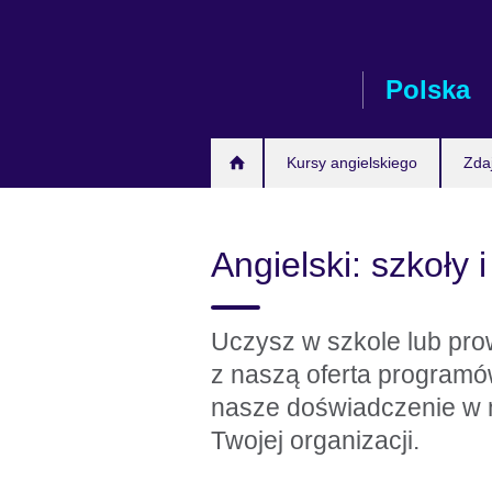
Skip
to
main
Polska
content
Kursy angielskiego
Zda
Angielski: szkoły 
Uczysz w szkole lub pro
z naszą oferta programó
nasze doświadczenie w n
Twojej organizacji.