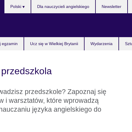
Wybierz
Polski
Dla nauczycieli angielskiego
Newsletter
język
j egzamin
Ucz się w Wielkiej Brytanii
Wydarzenia
Szt
i przedszkola
wadzisz przedszkole? Zapoznaj się
w i warsztatów, które wprowadzą
auczaniu języka angielskiego do