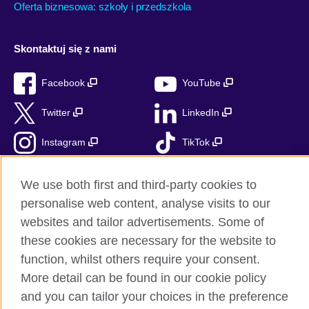
Oferta biznesowa: szkoły i przedszkola
Skontaktuj się z nami
Facebook
YouTube
Twitter
LinkedIn
Instagram
TikTok
RSS
We use both first and third-party cookies to
personalise web content, analyse visits to our
websites and tailor advertisements. Some of
these cookies are necessary for the website to
British Council globalnie
function, whilst others require your consent.
Prywatność i warunki użytkowania
More detail can be found in our cookie policy
Ciasteczka
and you can tailor your choices in the preference
Mapa strony