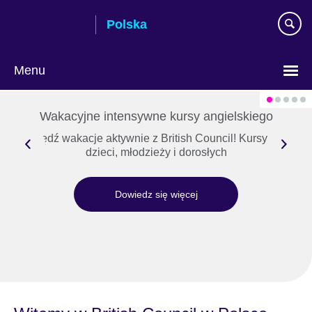
Skip
Polska
to
main
content
Menu
Wybierz
język
Wakacyjne intensywne kursy angielskiego
Spędź wakacje aktywnie z British Council! Kursy dla
dzieci, młodzieży i dorosłych
Dowiedz się więcej