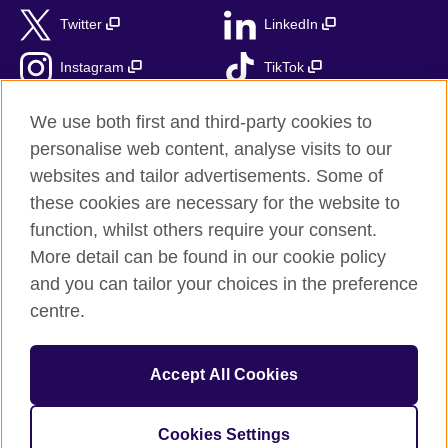
Twitter
LinkedIn
Instagram
TikTok
RSS
We use both first and third-party cookies to
personalise web content, analyse visits to our
websites and tailor advertisements. Some of
these cookies are necessary for the website to
British Council globalnie
function, whilst others require your consent.
Prywatność i warunki użytkowania
More detail can be found in our cookie policy
Ciasteczka
and you can tailor your choices in the preference
Mapa strony
centre.
© 2026 British Council
Accept All Cookies
British Council jest międzynarodową organizacją reprezentującą
Zjednoczone Królestwo Wielkiej Brytanii i Irlandii Północnej.
Fundacja British Council jest jednostką zależną British Council
Cookies Settings
UK.