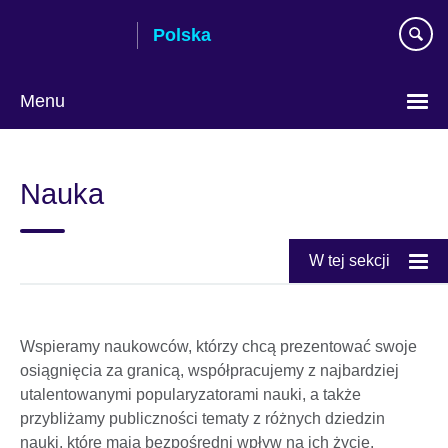
Skip
Polska
to
main
content
Menu
Wybierz
język
Nauka
W tej sekcji
Wspieramy naukowców, którzy chcą prezentować swoje
osiągnięcia za granicą, współpracujemy z najbardziej
utalentowanymi popularyzatorami nauki, a także
przybliżamy publiczności tematy z różnych dziedzin
nauki, które mają bezpośredni wpływ na ich życie.