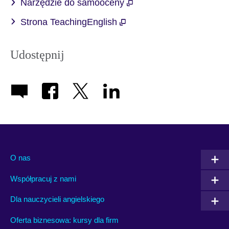
Narzędzie do samooceny
Strona TeachingEnglish
Udostępnij
O nas
Współpracuj z nami
Dla nauczycieli angielskiego
Oferta biznesowa: kursy dla firm