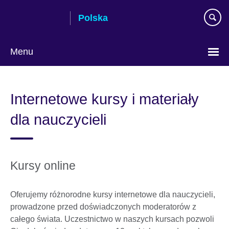
Skip
Polska
to
main
content
Menu
Wybierz
język
Internetowe kursy i materiały
dla nauczycieli
Kursy online
Oferujemy różnorodne kursy internetowe dla nauczycieli,
prowadzone przed doświadczonych moderatorów z
całego świata. Uczestnictwo w naszych kursach pozwoli