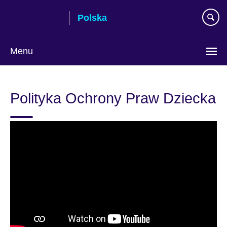
Skip
Polska
to
main
content
Menu
Wybierz
język
Polityka Ochrony Praw Dziecka