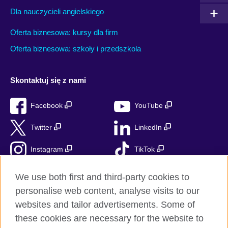
Dla nauczycieli angielskiego
Oferta biznesowa: kursy dla firm
Oferta biznesowa: szkoły i przedszkola
Skontaktuj się z nami
Facebook
YouTube
Twitter
LinkedIn
Instagram
TikTok
RSS
We use both first and third-party cookies to
personalise web content, analyse visits to our
websites and tailor advertisements. Some of
these cookies are necessary for the website to
British Council globalnie