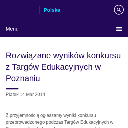
Skip
Polska
to
main
content
Menu
Wybierz
język
Rozwiązane wyników konkursu
z Targów Edukacyjnych w
Poznaniu
Piątek 14 Mar 2014
Z przyjemnością ogłaszamy wyniki konkursu
przeprowadzonego podczas Targów Edukacyjnych w