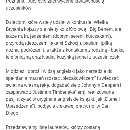
Poznaniu. Jury było zachwycone kreatywnością
uczestników!
Dzieciom, które wzięły udział w konkursie, Wielka
Brytania kojarzy się nie tylko z Królową i Big Benem, ale
także m. in. jedzeniem (dobrym serem, kurczakami),
przyrodą (deszczem, łąkami Szkocji), pasjami (piłką
nożną, podróżami), a także z kontaktem z rodziną - budką
telefoniczną oraz Nadią, kuzynką jednej z uczestniczek.
Młodzież i dorośli widzą angielski jako narzędzie do
spełniania marzeń (zostać „plecakowiczem” i zwiedzać
świat na własną rękę, dogadać się z Johnnym Deppem i
zaśpiewać z Justinem Timberlake’iem), realizowania
pasji (czytać w oryginale angielskie książki, jak „Dumę i
Uprzedzenie”), podjęcia ciekawej pracy, np. w San
Diego.
Przedstawiamy listę laureatów, którzy zostaną