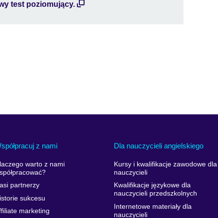
y test poziomujący.
spółpracuj z nami
Dla nauczycieli angielskiego
laczego warto z nami
Kursy i kwalifikacje zawodowe dla
spółpracować?
nauczycieli
asi partnerzy
Kwalifikacje językowe dla
nauczycieli przedszkolnych
istorie sukcesu
Internetowe materiały dla
ffiliate marketing
nauczycieli