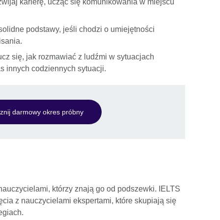
wijaj karierę, ucząc się komunikowania w miejscu
olidne podstawy, jeśli chodzi o umiejętności
isania.
z się, jak rozmawiać z ludźmi w sytuacjach
s innych codziennych sytuacji.
znij darmowy okres próbny
nauczycielami, którzy znają go od podszewki. IELTS
ęcia z nauczycielami ekspertami, które skupiają się
egiach.