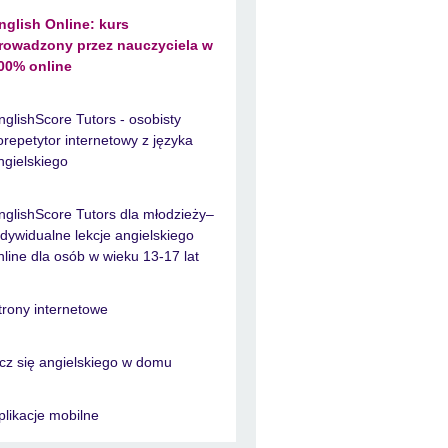
nglish Online: kurs
rowadzony przez nauczyciela w
00% online
nglishScore Tutors - osobisty
orepetytor internetowy z języka
ngielskiego
nglishScore Tutors dla młodzieży–
ndywidualne lekcje angielskiego
nline dla osób w wieku 13-17 lat
trony internetowe
cz się angielskiego w domu
plikacje mobilne