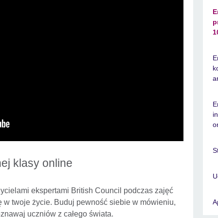
E
p
1
E
k
a
E
i
o
S
ej klasy online
U
ycielami ekspertami British Council podczas zajęć
ę w twoje życie. Buduj pewność siebie w mówieniu,
A
poznawaj uczniów z całego świata.