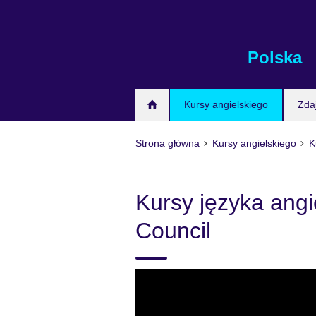
Skip
to
main
Polska
content
Kursy angielskiego
Zda
Strona główna
Kursy angielskiego
K
Kursy języka angie
Council