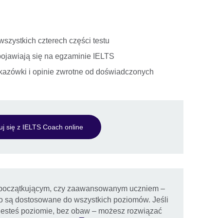
wszystkich czterech części testu
pojawiają się na egzaminie IELTS
azówki i opinie zwrotne od doświadczonych
uj się z IELTS Coach online
ś początkującym, czy zaawansowanym uczniem –
go są dostosowane do wszystkich poziomów. Jeśli
 jesteś poziomie, bez obaw – możesz rozwiązać