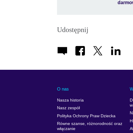
darmow
Udostępnij
O nas
W
Nasza historia
D
w
Nasz zespół
N
Polityka Ochrony Praw Dziecka
H
Równe szanse, różnorodność oraz
włączanie
A