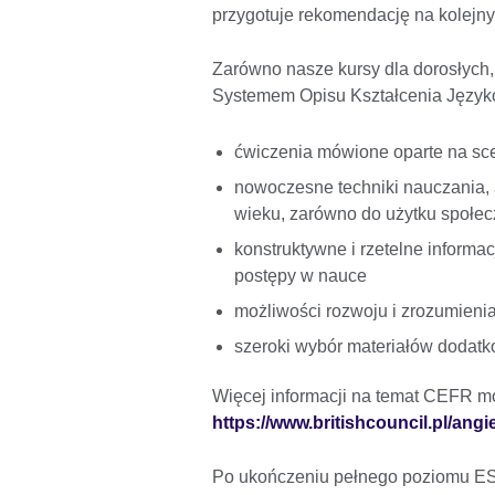
przygotuje rekomendację na kolejny
Zarówno nasze kursy dla dorosłych,
Systemem Opisu Kształcenia Język
ćwiczenia mówione oparte na sc
nowoczesne techniki nauczania,
wieku, zarówno do użytku społe
konstruktywne i rzetelne informa
postępy w nauce
możliwości
rozwoju i zrozumieni
szeroki wybór materiałów dodat
Więcej informacji na temat CEFR mo
https://www.britishcouncil.pl/angi
Po ukończeniu pełnego poziomu ESO