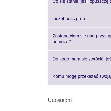
Co się stanie, jeśli opuszczę 
Click
Liczebność grup
to
expand.
More
Zastanawiam się nad przystą
information
Click
pomoże?
available.
to
expand.
More
Do kogo mam się zwrócić, je
information
available.
Komu mogę przekazać swoją 
Udostępnij