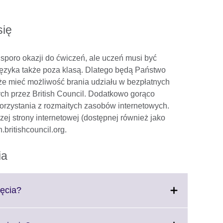
się
 sporo okazji do ćwiczeń, ale uczeń musi być
ęzyka także poza klasą. Dlatego będą Państwo
e mieć możliwość brania udziału w bezpłatnych
ch przez British Council. Dodatkowo gorąco
rzystania z rozmaitych zasobów internetowych.
j strony internetowej (dostępnej również jako
.britishcouncil.org.
ia
Click
ęcia?
to
expand.