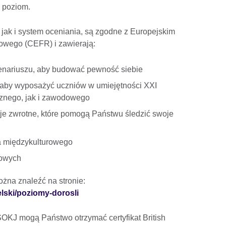
 poziom.
 jak i system oceniania, są zgodne z Europejskim
owego (CEFR) i zawierają:
enariuszu, aby budować pewność siebie
 aby wyposażyć uczniów w umiejętności XXI
cznego, jak i zawodowego
cje zwrotne, które pomogą Państwu śledzić swoje
a międzykulturowego
kowych
żna znaleźć na stronie:
elski/poziomy-dorosli
KJ mogą Państwo otrzymać certyfikat British