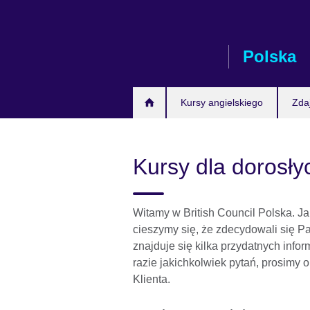
Skip
to
main
Polska
content
Kursy angielskiego
Zda
Kursy dla dorosły
Witamy w British Council Polska. J
cieszymy się, że zdecydowali się P
znajduje się kilka przydatnych info
razie jakichkolwiek pytań, prosimy
Klienta.