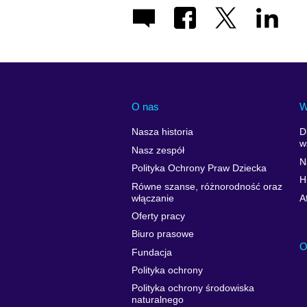
O nas
W
Nasza historia
D
w
Nasz zespół
N
Polityka Ochrony Praw Dziecka
H
Równe szanse, różnorodność oraz
włączanie
A
Oferty pracy
Biuro prasowe
O
Fundacja
Polityka ochrony
Polityka ochrony środowiska
naturalnego