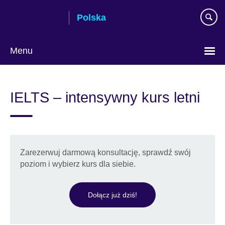
Skip
Polska
to
main
content
Menu
Wybierz
język
IELTS – intensywny kurs letni
Zarezerwuj darmową konsultację, sprawdź swój
poziom i wybierz kurs dla siebie.
Dołącz już dziś!