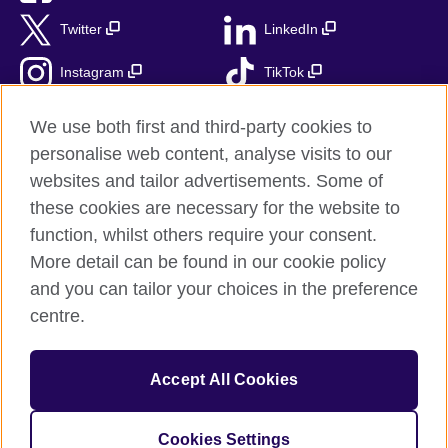
Twitter
LinkedIn
Instagram
TikTok
RSS
We use both first and third-party cookies to
personalise web content, analyse visits to our
websites and tailor advertisements. Some of
these cookies are necessary for the website to
British Council globalnie
function, whilst others require your consent.
Prywatność i warunki użytkowania
More detail can be found in our cookie policy
Ciasteczka
and you can tailor your choices in the preference
Mapa strony
centre.
© 2026 British Council
Accept All Cookies
British Council jest międzynarodową organizacją reprezentującą
Zjednoczone Królestwo Wielkiej Brytanii i Irlandii Północnej.
Fundacja British Council jest jednostką zależną British Council
Cookies Settings
UK.