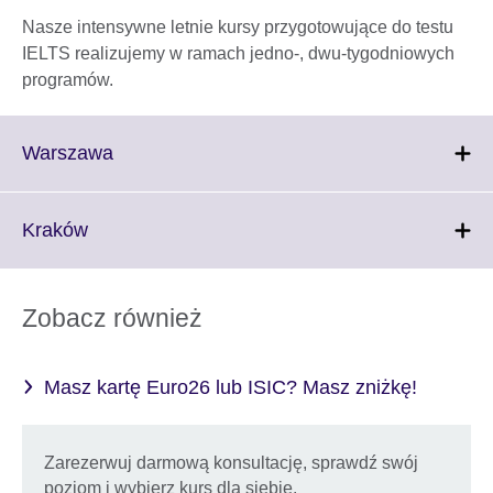
Nasze intensywne letnie kursy przygotowujące do testu
IELTS realizujemy w ramach jedno-, dwu-tygodniowych
programów.
Click
Warszawa
to
expand.
More
Click
Kraków
information
to
available.
expand.
More
Zobacz również
information
available.
Masz kartę Euro26 lub ISIC? Masz zniżkę!
Zarezerwuj darmową konsultację, sprawdź swój
poziom i wybierz kurs dla siebie.