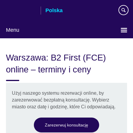
Skip
Polska
to
main
content
Menu
Wybierz
język
Warszawa: B2 First (FCE)
online – terminy i ceny
Użyj naszego systemu rezerwacji online, by
zarezerwować bezpłatną konsultację. Wybierz
miasto oraz datę i godzinę, które Ci odpowiadają.
Zarezerwuj konsultację