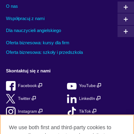
O nas
Współpracuj z nami
Dla nauczycieli angielskiego
Oferta biznesowa: kursy dla firm
Oferta biznesowa: szkoły i przedszkola
Skontaktuj się z nami
Facebook
YouTube
Twitter
LinkedIn
Instagram
TikTok
RSS
We use both first and third-party cookies to