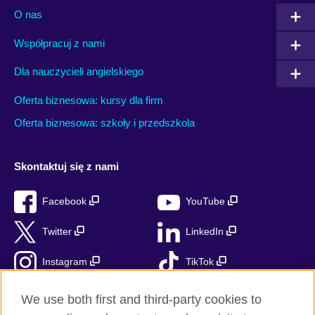
O nas
Współpracuj z nami
Dla nauczycieli angielskiego
Oferta biznesowa: kursy dla firm
Oferta biznesowa: szkoły i przedszkola
Skontaktuj się z nami
Facebook
YouTube
Twitter
LinkedIn
Instagram
TikTok
RSS
We use both first and third-party cookies to