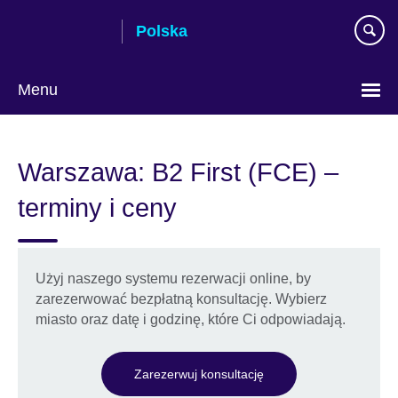
Skip
Polska
to
main
content
Menu
Wybierz
język
Warszawa: B2 First (FCE) –
terminy i ceny
Użyj naszego systemu rezerwacji online, by
zarezerwować bezpłatną konsultację. Wybierz
miasto oraz datę i godzinę, które Ci odpowiadają.
Zarezerwuj konsultację