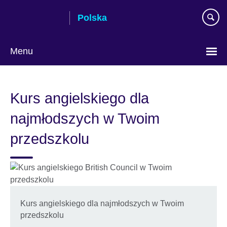
Skip
Polska
to
main
content
Menu
Wybierz
język
Kurs angielskiego dla
najmłodszych w Twoim
przedszkolu
Kurs angielskiego dla najmłodszych w Twoim
przedszkolu