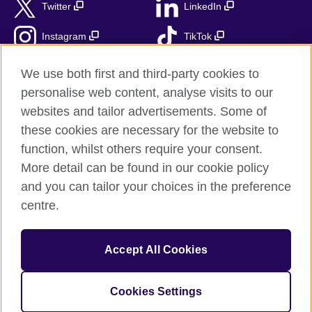
Twitter
LinkedIn
Instagram
TikTok
RSS
We use both first and third-party cookies to
personalise web content, analyse visits to our
websites and tailor advertisements. Some of
these cookies are necessary for the website to
British Council globalnie
function, whilst others require your consent.
Prywatność i warunki użytkowania
More detail can be found in our cookie policy
Ciasteczka
and you can tailor your choices in the preference
Mapa strony
centre.
© 2026 British Council
Accept All Cookies
British Council jest międzynarodową organizacją reprezentującą
Zjednoczone Królestwo Wielkiej Brytanii i Irlandii Północnej.
Fundacja British Council jest jednostką zależną British Council
Cookies Settings
UK.