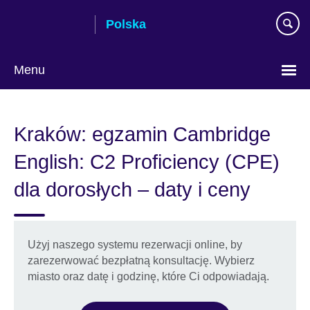
Skip
Polska
to
main
content
Menu
Wybierz
język
Kraków: egzamin Cambridge
English: C2 Proficiency (CPE)
dla dorosłych – daty i ceny
Użyj naszego systemu rezerwacji online, by
zarezerwować bezpłatną konsultację. Wybierz
miasto oraz datę i godzinę, które Ci odpowiadają.