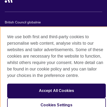
British Council globalnie
Prywatność i warunki użytkowania
We use both first and third-party cookies to
Ciasteczka
personalise web content, analyse visits to our
Mapa strony
websites and tailor advertisements. Some of these
cookies are necessary for the website to function,
© 2026 British Council
British Council jest międzynarodową organizacją reprezentującą
whilst others require your consent. More detail can
Zjednoczone Królestwo Wielkiej Brytanii i Irlandii Północnej.
be found in our cookie policy and you can tailor
Fundacja British Council jest jednostką zależną British Council
your choices in the preference centre.
UK.
Accept All Cookies
Cookies Settings