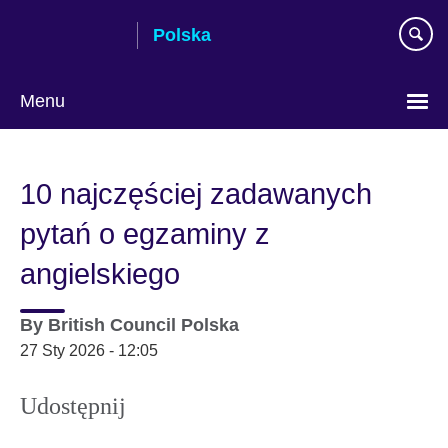
Skip
Polska
to
main
content
Menu
Wybierz
język
10 najczęściej zadawanych
pytań o egzaminy z
angielskiego
By
British Council Polska
27 Sty 2026 - 12:05
Udostępnij