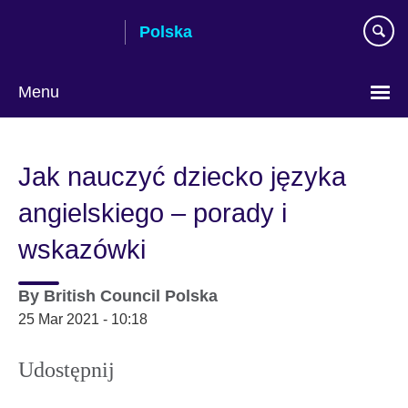
Skip
Polska
to
main
content
Menu
Wybierz
język
Jak nauczyć dziecko języka
angielskiego – porady i
wskazówki
By
British Council Polska
25 Mar 2021 - 10:18
Udostępnij