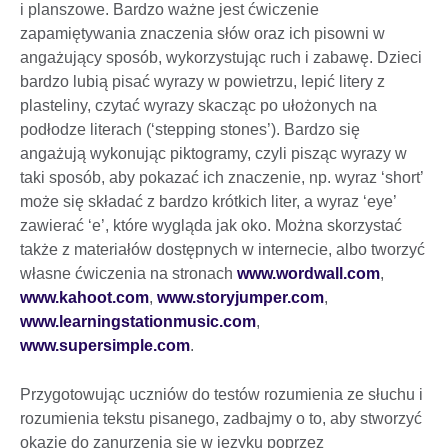
i planszowe. Bardzo ważne jest ćwiczenie
zapamiętywania znaczenia słów oraz ich pisowni w
angażujący sposób, wykorzystując ruch i zabawę. Dzieci
bardzo lubią pisać wyrazy w powietrzu, lepić litery z
plasteliny, czytać wyrazy skacząc po ułożonych na
podłodze literach (‘stepping stones’). Bardzo się
angażują wykonując piktogramy, czyli pisząc wyrazy w
taki sposób, aby pokazać ich znaczenie, np. wyraz ‘short’
może się składać z bardzo krótkich liter, a wyraz ‘eye’
zawierać ‘e’, które wygląda jak oko. Można skorzystać
także z materiałów dostępnych w internecie, albo tworzyć
własne ćwiczenia na stronach
www.wordwall.com
,
www.kahoot.com
,
www.storyjumper.com
,
www.learningstationmusic.com
,
www.supersimple.com
.
Przygotowując uczniów do testów rozumienia ze słuchu i
rozumienia tekstu pisanego, zadbajmy o to, aby stworzyć
okazję do zanurzenia się w języku poprzez