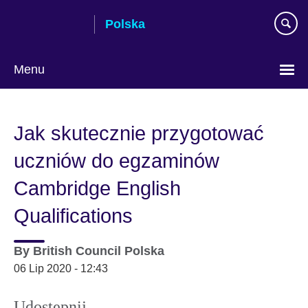
Skip
Polska
to
main
content
Menu
Wybierz
język
Jak skutecznie przygotować
uczniów do egzaminów
Cambridge English
Qualifications
By
British Council Polska
06 Lip 2020 - 12:43
Udostępnij