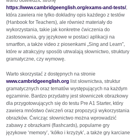
warto odwiedzić stronę
https://www.cambridgeenglish.org/exams-and-tests/
,
która zawiera nie tylko dokładny opis każdego z testów
(Hanbook for Teachers), ale również materiały do
wykorzystania, takie jak konkretne ćwiczenia do
zastosowania, gry językowe w postaci aplikacji na
smartfon, a także video z piosenkami „Sing and Learn”,
które w atrakcyjny sposób utrwalają słownictwo, struktury
gramatyczne, czy wymowę.
Warto skorzystać z dostępnych na stronie
www.cambridgeenglish.org
list słownictwa, struktur
gramatycznych oraz tematów występujących na każdym
egzaminie. Bardzo przydatny jest słowniczek obrazkowy
dla przygotowujących się do testu Pre A1 Starter, który
zawiera mnóstwo ćwiczeń oraz propozycji wykorzystania
obrazków. Ćwicząc słownictwo można wprowadzić
zabawy z obrazkami (flashcards), popularne gry
językowe ‘memory’, ‘kółko i krzyżyk’, a także gry karciane