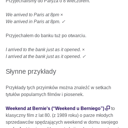
Przyjechaliśmy do Paryża o 8 wieczorem.
We arrived to Paris at 8pm ×
We arrived in Paris at 8pm. ✓
Przyjechałem do banku tuż po otwarciu.
I arrived to the bank just as it opened. ×
I arrived at the bank just as it opened. ✓
Słynne przykłady
Przykłady tych przyimków można znaleźć w setkach
tytułów popularnych filmów i piosenek.
Weekend at Bernie's (“Weekend u Berniego”)
to
klasyczny film z lat 80. (z 1989 roku) o parze młodych
sprzedawców spędzających weekend w domu swojego