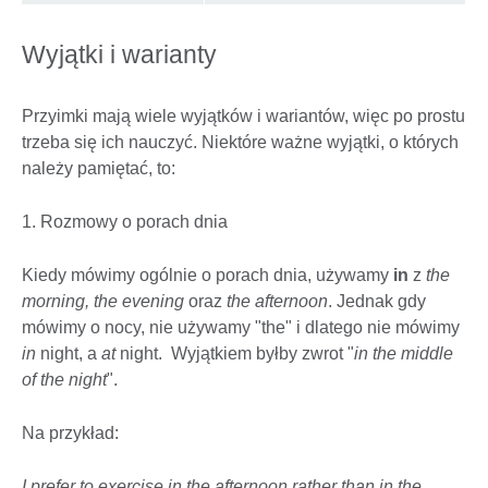
Wyjątki i warianty
Przyimki mają wiele wyjątków i wariantów, więc po prostu
trzeba się ich nauczyć. Niektóre ważne wyjątki, o których
należy pamiętać, to:
1. Rozmowy o porach dnia
Kiedy mówimy ogólnie o porach dnia, używamy
in
z
the
morning, the evening
oraz
the afternoon
. Jednak gdy
mówimy o nocy, nie używamy "the" i dlatego nie mówimy
in
night, a
at
night. Wyjątkiem byłby zwrot "
in the middle
of the night
".
Na przykład:
I prefer to exercise in the afternoon rather than in the