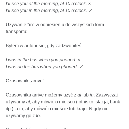
I’ll see you at the morning, at 10 o’clock. ×
I’ll see you in the morning, at 10 o’clock. ✓
Używanie "in" w odniesieniu do wszystkich form
transportu:
Byłem w autobusie, gdy zadzwoniłeś
I was in the bus when you phoned. ×
I was on the bus when you phoned. ✓
Czasownik „arrive"
Czasownika arrive możemy użyć z
at
lub
in
. Zazwyczaj
używamy
at
, aby mówić o miejscu (lotnisko, stacja, bank
itp.), a in, aby mówić o mieście lub kraju. Nigdy nie
używamy go z
to
.