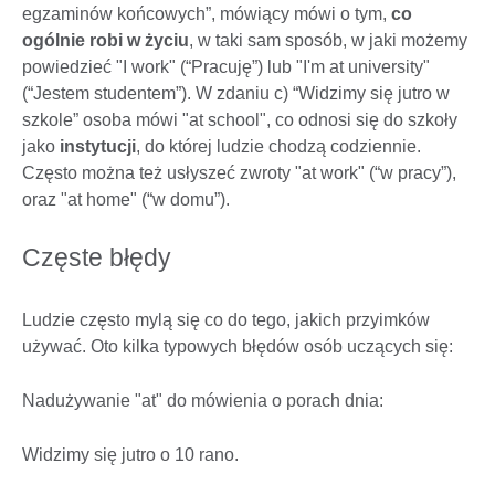
egzaminów końcowych”, mówiący mówi o tym,
co
ogólnie robi w życiu
, w taki sam sposób, w jaki możemy
powiedzieć "I work" (“Pracuję”) lub "I'm at university"
(“Jestem studentem”). W zdaniu c) “Widzimy się jutro w
szkole” osoba mówi "at school", co odnosi się do szkoły
jako
instytucji
, do której ludzie chodzą codziennie.
Często można też usłyszeć zwroty "at work" (“w pracy”),
oraz "at home" (“w domu”).
Częste błędy
Ludzie często mylą się co do tego, jakich przyimków
używać. Oto kilka typowych błędów osób uczących się:
Nadużywanie "at" do mówienia o porach dnia:
Widzimy się jutro o 10 rano.