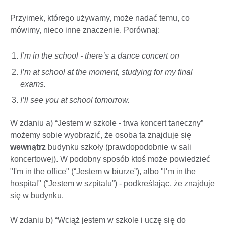
Przyimek, którego używamy, może nadać temu, co
mówimy, nieco inne znaczenie. Porównaj:
I’m in the school - there’s a dance concert on
I’m at school at the moment, studying for my final
exams.
I’ll see you at school tomorrow.
W zdaniu a) “Jestem w szkole - trwa koncert taneczny”
możemy sobie wyobrazić, że osoba ta znajduje się
wewnątrz
budynku szkoły (prawdopodobnie w sali
koncertowej). W podobny sposób ktoś może powiedzieć
"I'm in the office" (“Jestem w biurze”), albo "I'm in the
hospital" (“Jestem w szpitalu”) - podkreślając, że znajduje
się w budynku.
W zdaniu b) “Wciąż jestem w szkole i uczę się do