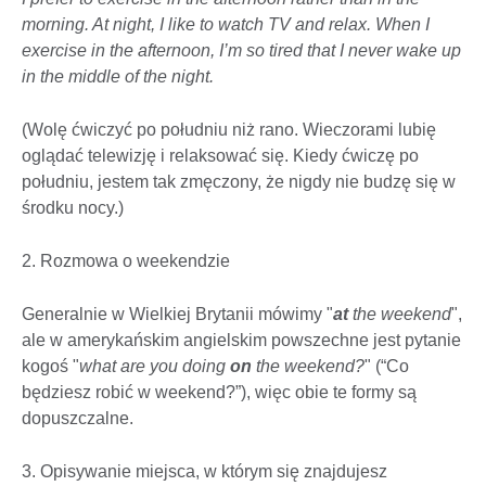
morning. At night, I like to watch TV and relax. When I
exercise in the afternoon, I’m so tired that I never wake up
in the middle of the night.
(Wolę ćwiczyć po południu niż rano. Wieczorami lubię
oglądać telewizję i relaksować się. Kiedy ćwiczę po
południu, jestem tak zmęczony, że nigdy nie budzę się w
środku nocy.)
2. Rozmowa o weekendzie
Generalnie w Wielkiej Brytanii mówimy "
at
the weekend
",
ale w amerykańskim angielskim powszechne jest pytanie
kogoś "
what are you doing
on
the weekend?
" (“Co
będziesz robić w weekend?”), więc obie te formy są
dopuszczalne.
3. Opisywanie miejsca, w którym się znajdujesz