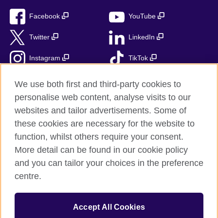
Facebook
YouTube
Twitter
LinkedIn
Instagram
TikTok
RSS
We use both first and third-party cookies to
personalise web content, analyse visits to our
websites and tailor advertisements. Some of
these cookies are necessary for the website to
British Council globalnie
function, whilst others require your consent.
Prywatność i warunki użytkowania
More detail can be found in our cookie policy
Ciasteczka
and you can tailor your choices in the preference
Mapa strony
centre.
© 2026 British Council
Accept All Cookies
British Council jest międzynarodową organizacją reprezentującą
Zjednoczone Królestwo Wielkiej Brytanii i Irlandii Północnej.