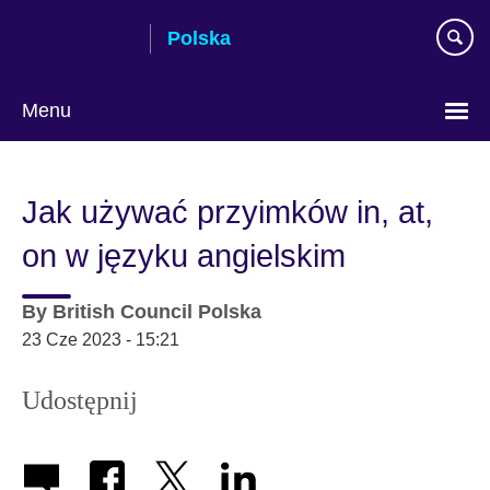
Skip
Polska
to
main
content
Menu
Wybierz
język
Jak używać przyimków in, at,
on w języku angielskim
By
British Council Polska
23 Cze 2023 - 15:21
Udostępnij