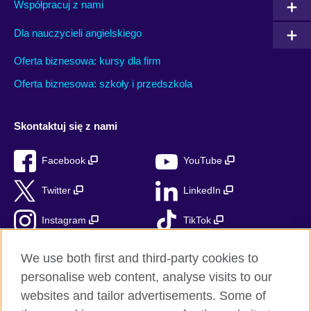
Współpracuj z nami
Dla nauczycieli angielskiego
Oferta biznesowa: kursy dla firm
Oferta biznesowa: szkoły i przedszkola
Skontaktuj się z nami
Facebook
YouTube
Twitter
LinkedIn
Instagram
TikTok
RSS
We use both first and third-party cookies to
personalise web content, analyse visits to our
websites and tailor advertisements. Some of