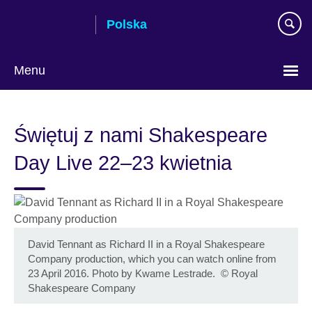
Skip
Polska
to
main
content
Menu
Wybierz
język
Świętuj z nami Shakespeare
Day Live 22–23 kwietnia
David Tennant as Richard II in a Royal Shakespeare
Company production, which you can watch online from
23 April 2016. Photo by Kwame Lestrade.
©
Royal
Shakespeare Company