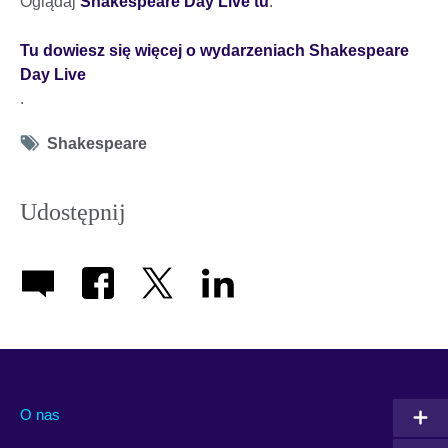
Oglądaj
Shakespeare Day Live tu
.
Tu dowiesz się więcej o wydarzeniach Shakespeare
Day Live
.
Tag
Shakespeare
icon
Udostępnij
O nas