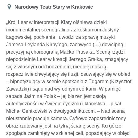
Miejsce
Narodowy Teatr Stary w Krakowie
„Król Lear w interpretacji Klaty olśniewa dzięki
monumentalnej scenografii oraz kostiumom Justyny
Łagowskiej, pochłania i uwodzi za sprawą muzyki
Jamesa Leylanda Kirby’ego, zachwyca (…) dowcipną i
precyzyjną choreografią Maćko Prusaka. Sceną rządzi
niepodzielnie Lear w kreacji Jerzego Grałka, zmagający
się z własnym odchodzeniem, niedołężnością,
rozpaczliwie chwytający się iluzji, osuwający się w obłęd
– hipnotyzujący w scenie spotkania z Edgarem (Krzysztof
Zawadzki) i sądu nad wyrodnymi córkami. W pamięć
zapada Jaśmina Polak – jej błazen jest ostoją
autentyczności w świecie cynizmu i kłamstwa – pisał
Michał Centkowski w dwutygodniku.com. – Nad sceną
nieustannie pracuje kamera. Cyfrowo zapośredniczony
obraz rzutowany jest na tylną ścianę sceny. Ku górze
spogląda zamknięty w szklanej celi, popadający w obłęd