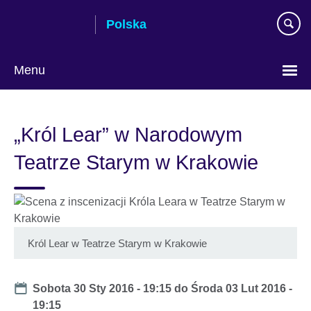
Skip
Polska
to
main
content
Menu
Wybierz
język
„Król Lear” w Narodowym
Teatrze Starym w Krakowie
Król Lear w Teatrze Starym w Krakowie
Date
Sobota 30 Sty 2016 - 19:15
do
Środa 03 Lut 2016 -
19:15