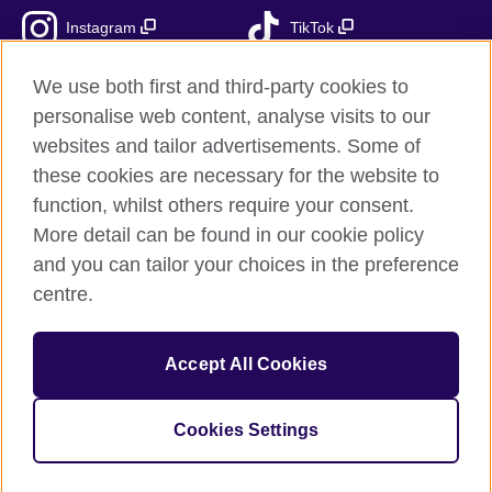
Instagram
TikTok
RSS
We use both first and third-party cookies to
personalise web content, analyse visits to our
websites and tailor advertisements. Some of
these cookies are necessary for the website to
British Council globalnie
function, whilst others require your consent.
Prywatność i warunki użytkowania
More detail can be found in our cookie policy
Ciasteczka
and you can tailor your choices in the preference
Mapa strony
centre.
© 2026 British Council
Accept All Cookies
British Council jest międzynarodową organizacją reprezentującą
Zjednoczone Królestwo Wielkiej Brytanii i Irlandii Północnej.
Fundacja British Council jest jednostką zależną British Council
Cookies Settings
UK.