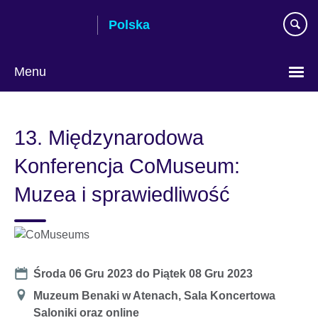
Skip
Polska
to
main
content
Menu
Wybierz
język
13. Międzynarodowa
Konferencja CoMuseum:
Muzea i sprawiedliwość
Date
Środa 06 Gru 2023
do
Piątek 08 Gru 2023
Miejsce
Muzeum Benaki w Atenach, Sala Koncertowa
Saloniki oraz online