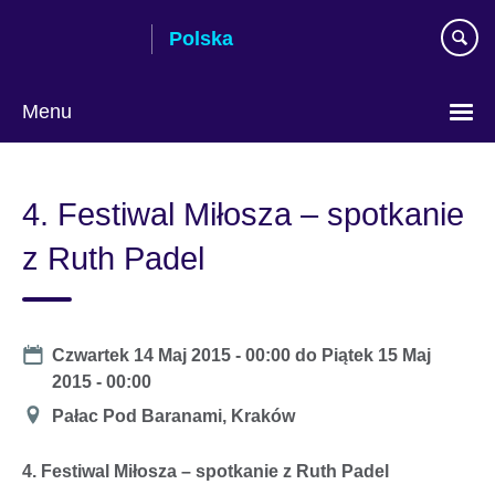
Skip
Polska
to
main
content
Menu
Wybierz
język
4. Festiwal Miłosza – spotkanie
z Ruth Padel
Date
Czwartek 14 Maj 2015 - 00:00
do
Piątek 15 Maj
2015 - 00:00
Miejsce
Pałac Pod Baranami, Kraków
4. Festiwal Miłosza – spotkanie z Ruth Padel