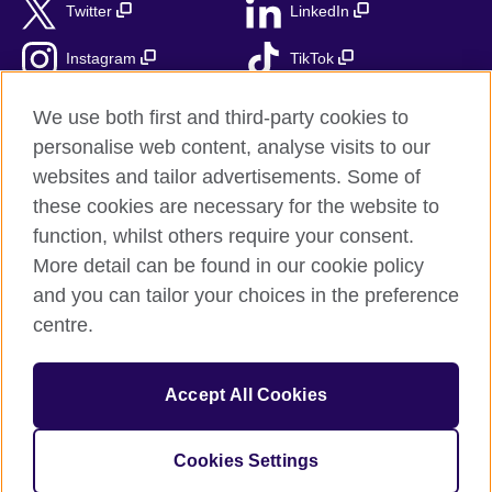
Twitter
LinkedIn
Instagram
TikTok
RSS
We use both first and third-party cookies to
personalise web content, analyse visits to our
websites and tailor advertisements. Some of
these cookies are necessary for the website to
British Council globalnie
function, whilst others require your consent.
Prywatność i warunki użytkowania
More detail can be found in our cookie policy
Ciasteczka
and you can tailor your choices in the preference
Mapa strony
centre.
© 2026 British Council
Accept All Cookies
British Council jest międzynarodową organizacją reprezentującą
Zjednoczone Królestwo Wielkiej Brytanii i Irlandii Północnej.
Fundacja British Council jest jednostką zależną British Council
Cookies Settings
UK.