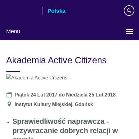
Skip
Polska
to
main
content
Menu
Wybierz
język
Akademia Active Citizens
Date
Piątek 24 Lut 2017
do
Niedziela 25 Lut 2018
Miejsce
Instytut Kultury Miejskiej, Gdańsk
Sprawiedliwość naprawcza -
przywracanie dobrych relacji w