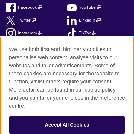
Facebook
YouTube
Twitter
LinkedIn
Instagram
TikTok
RSS
We use both first and third-party cookies to
personalise web content, analyse visits to our
websites and tailor advertisements. Some of
these cookies are necessary for the website to
British Council globalnie
function, whilst others require your consent.
Prywatność i warunki użytkowania
More detail can be found in our cookie policy
Ciasteczka
and you can tailor your choices in the preference
Mapa strony
centre.
© 2026 British Council
Accept All Cookies
British Council jest międzynarodową organizacją reprezentującą
Zjednoczone Królestwo Wielkiej Brytanii i Irlandii Północnej.