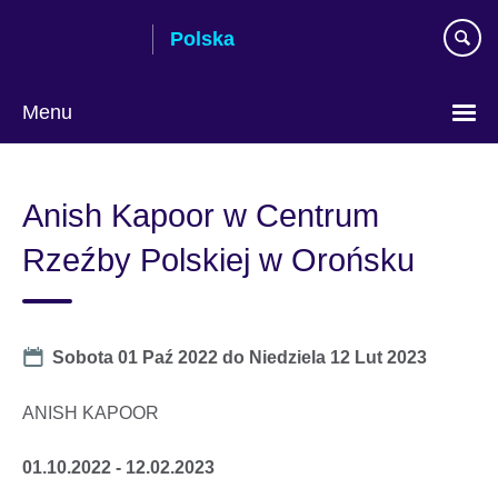
Skip
Polska
to
main
content
Menu
Wybierz
język
Anish Kapoor w Centrum
Rzeźby Polskiej w Orońsku
Date
Sobota 01 Paź 2022
do
Niedziela 12 Lut 2023
ANISH KAPOOR
01.10.2022 - 12.02.2023