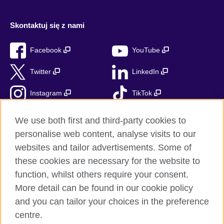
Skontaktuj się z nami
Facebook
YouTube
Twitter
LinkedIn
Instagram
TikTok
RSS
We use both first and third-party cookies to
personalise web content, analyse visits to our
websites and tailor advertisements. Some of
these cookies are necessary for the website to
British Council globalnie
function, whilst others require your consent.
Prywatność i warunki użytkowania
More detail can be found in our cookie policy
Ciasteczka
and you can tailor your choices in the preference
Mapa strony
centre.