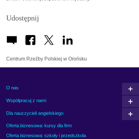
Udostępnij
Centrum Rzeźby Polskiej w Orońsku
O nas
Współpracuj z nami
Dla nauczycieli angielskiego
Oferta biznesowa: kursy dla firm
Oferta biznesowa: szkoły i przedszkola