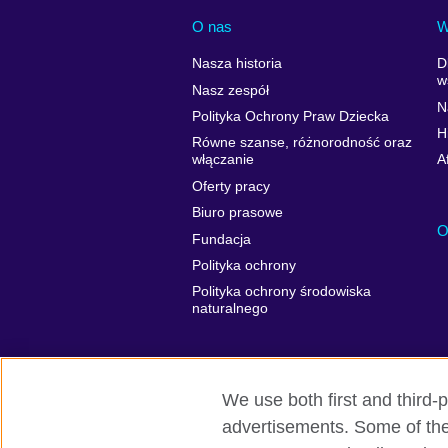
O nas
W
Nasza historia
D
w
Nasz zespół
N
Polityka Ochrony Praw Dziecka
H
Równe szanse, różnorodność oraz
włączanie
A
Oferty pracy
Biuro prasowe
O
Fundacja
Polityka ochrony
Polityka ochrony środowiska
naturalnego
We use both first and third-p
advertisements. Some of thes
British Council globalnie
Prywatność 