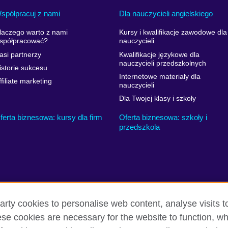
spółpracuj z nami
Dla nauczycieli angielskiego
laczego warto z nami
Kursy i kwalifikacje zawodowe dla
spółpracować?
nauczycieli
asi partnerzy
Kwalifikacje językowe dla
nauczycieli przedszkolnych
istorie sukcesu
Internetowe materiały dla
ffiliate marketing
nauczycieli
Dla Twojej klasy i szkoły
ferta biznesowa: kursy dla firm
Oferta biznesowa: szkoły i
przedszkola
arty cookies to personalise web content, analyse visits t
e cookies are necessary for the website to function, whi
i warunki użytkowania
Ciasteczka
Mapa strony