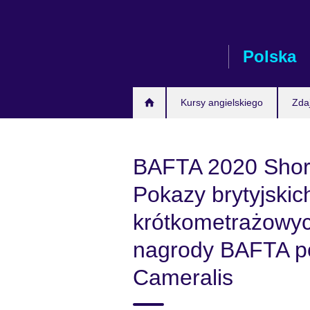
Skip
to
main
Polska
content
Kursy angielskiego
Zda
BAFTA 2020 Short
Pokazy brytyjskic
krótkometrażowy
nagrody BAFTA po
Cameralis