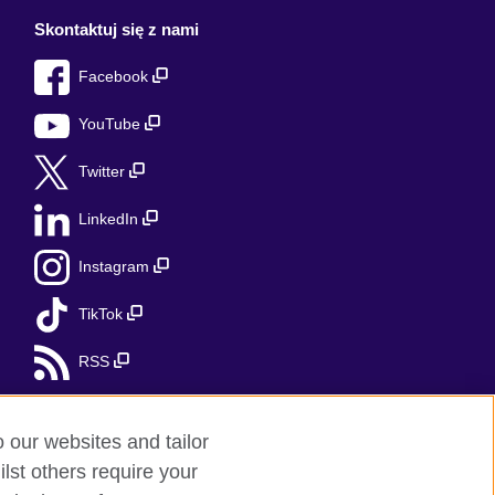
Skontaktuj się z nami
Facebook
YouTube
Twitter
LinkedIn
Instagram
TikTok
RSS
o our websites and tailor
lst others require your