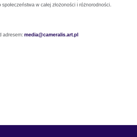
go społeczeństwa w całej złożoności i różnorodności.
od adresem:
media@cameralis.art.pl