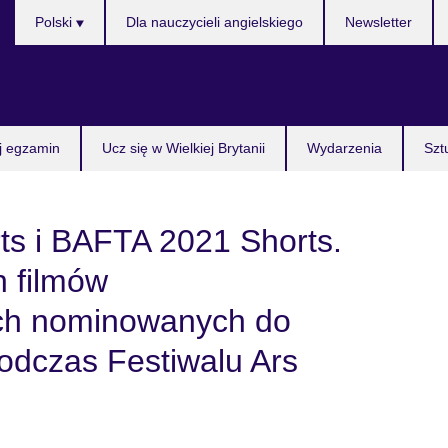
Wybierz
Polski
Dla nauczycieli angielskiego
Newsletter
język
j egzamin
Ucz się w Wielkiej Brytanii
Wydarzenia
Szt
s i BAFTA 2021 Shorts.
h filmów
ch nominowanych do
dczas Festiwalu Ars