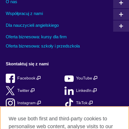
O nas
Współpracuj z nami
Dla nauczycieli angielskiego
Oferta biznesowa: kursy dla firm
Oferta biznesowa: szkoły i przedszkola
Skontaktuj się z nami
Facebook
YouTube
Twitter
LinkedIn
Instagram
TikTok
RSS
We use both first and third-party cookies to
personalise web content, analyse visits to our