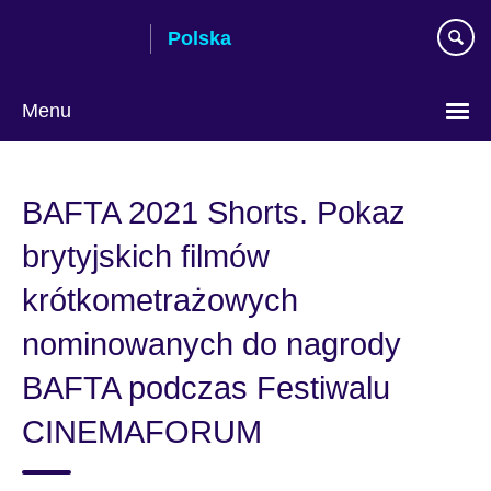
Skip
Polska
to
main
content
Menu
Wybierz
język
BAFTA 2021 Shorts. Pokaz
brytyjskich filmów
krótkometrażowych
nominowanych do nagrody
BAFTA podczas Festiwalu
CINEMAFORUM