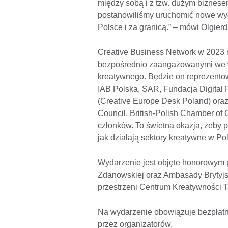
między sobą i z tzw. dużym biznesem
postanowiliśmy uruchomić nowe wyd
Polsce i za granicą.” – mówi Olgie
Creative Business Network w 2023 
bezpośrednio zaangażowanymi we ws
kreatywnego. Będzie on reprezentow
IAB Polska, SAR, Fundacja Digital 
(Creative Europe Desk Poland) oraz b
Council, British-Polish Chamber of
członków. To świetna okazja, żeby 
jak działają sektory kreatywne w Pol
Wydarzenie jest objęte honorowym 
Zdanowskiej oraz Ambasady Brytyjsk
przestrzeni Centrum Kreatywności 
Na wydarzenie obowiązuje bezpłatna
przez organizatorów.