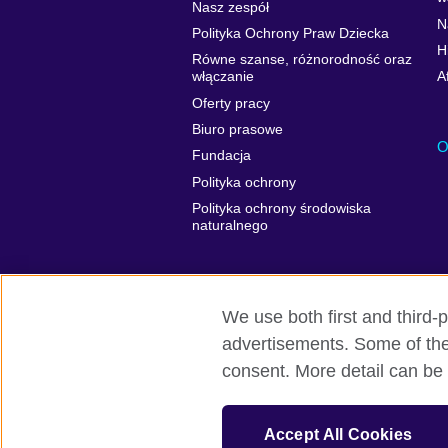
Nasz zespół
N
Polityka Ochrony Praw Dziecka
H
Równe szanse, różnorodność oraz
włączanie
A
Oferty pracy
Biuro prasowe
O
Fundacja
Polityka ochrony
Polityka ochrony środowiska
naturalnego
We use both first and third-p
advertisements. Some of thes
British Council globalnie
Prywatność 
consent. More detail can be 
© 2026 British Council
British Council jest międzynarodową orga
Accept All Cookies
Fundacja British Council jest jednostką z