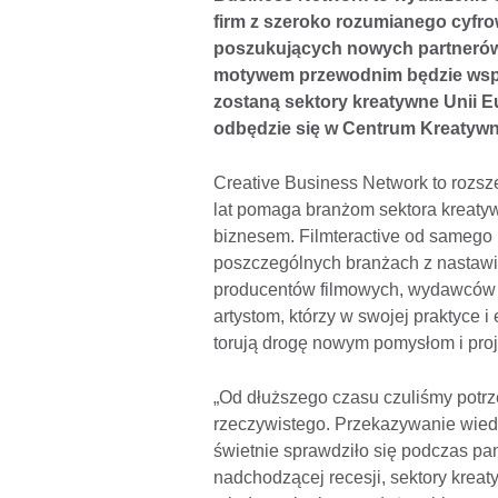
firm z szeroko rozumianego cyfr
poszukujących nowych partnerów
motywem przewodnim będzie wspó
zostaną sektory kreatywne Unii Eu
odbędzie się w Centrum Kreatywn
Creative Business Network to rozsze
lat pomaga branżom sektora kreatywn
biznesem. Filmteractive od samego
poszczególnych branżach z nastawi
producentów filmowych, wydawców gi
artystom, którzy w swojej praktyce
torują drogę nowym pomysłom i pro
„Od dłuższego czasu czuliśmy potrz
rzeczywistego. Przekazywanie wiedz
świetnie sprawdziło się podczas pa
nadchodzącej recesji, sektory krea