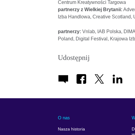
Centrum Kreatywności Targowa
partnerzy z Wielkiej Brytanii:
Adver
Izba Handlowa, Creative Scotland
partnerzy:
Vnlab, IAB Polska, DIMAQ
Poland, Digital Festival, Krajowa I
Udostępnij
O nas
W
Nasza historia
D
w