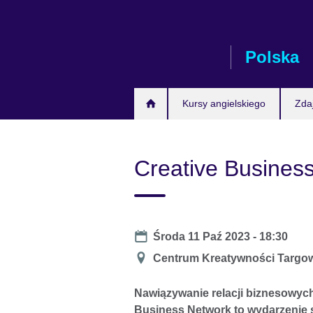
Skip
to
main
Polska
content
Kursy angielskiego
Zda
Creative Business
Date
Środa 11 Paź 2023 - 18:30
Miejsce
Centrum Kreatywności Targo
Nawiązywanie relacji biznesowych
Business Network to wydarzenie sk