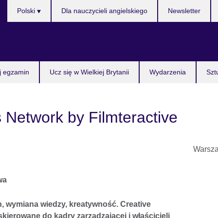
Wybierz
Polski
Dla nauczycieli angielskiego
Newsletter
język
j egzamin
Ucz się w Wielkiej Brytanii
Wydarzenia
Szt
 Network by Filmteractive
Warsz
wa
, wymiana wiedzy, kreatywność. Creative
ierowane do kadry zarządzającej i właścicieli