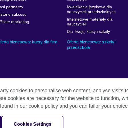
asi partnerzy
Kwalifikacje językowe dla
nauczycieli przedszkolnych
istorie sukcesu
Internetowe materiały dla
ffiliate marketing
nauczycieli
Dla Twojej klasy i szkoły
ferta biznesowa: kursy dla firm
Oferta biznesowa: szkoły i
przedszkola
arty cookies to personalise web content, analyse visits t
e cookies are necessary for the website to function, whi
i warunki użytkowania
Ciasteczka
Mapa strony
found in our cookie policy and you can tailor your choice
nizacją reprezentującą Zjednoczone Królestwo Wielkiej Brytanii i Irland
Cookies Settings
ależną British Council UK.