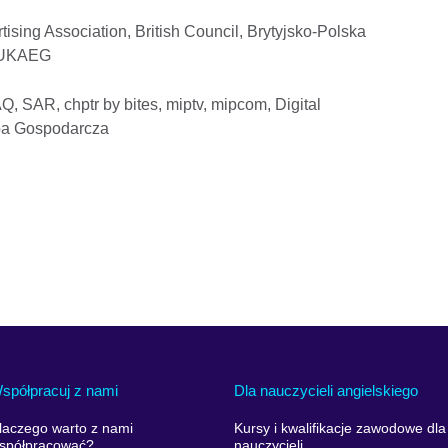
tising Association, British Council, Brytyjsko-Polska
, UKAEG
, SAR, chptr by bites, miptv, mipcom, Digital
zba Gospodarcza
spółpracuj z nami
Dla nauczycieli angielskiego
laczego warto z nami
Kursy i kwalifikacje zawodowe dla
spółpracować?
nauczycieli