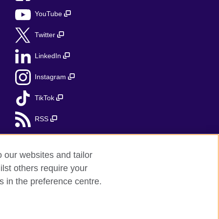
YouTube
Twitter
LinkedIn
Instagram
TikTok
RSS
o our websites and tailor
lst others require your
s in the preference centre.
ii Północnej.