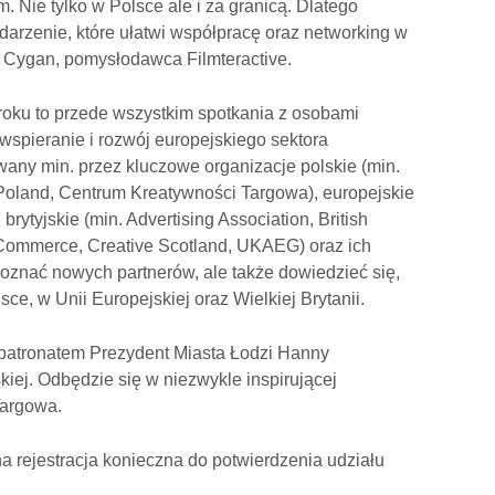
. Nie tylko w Polsce ale i za granicą. Dlatego
arzenie, które ułatwi współpracę oraz networking w
rd Cygan, pomysłodawca Filmteractive.
roku to przede wszystkim spotkania z osobami
pieranie i rozwój europejskiego sektora
any min. przez kluczowe organizacje polskie (min.
Poland, Centrum Kreatywności Targowa), europejskie
rytyjskie (min. Advertising Association, British
 Commerce, Creative Scotland, UKAEG) oraz ich
poznać nowych partnerów, ale także dowiedzieć się,
sce, w Unii Europejskiej oraz Wielkiej Brytanii.
patronatem Prezydent Miasta Łodzi Hanny
iej. Odbędzie się w niezwykle inspirującej
Targowa.
 rejestracja konieczna do potwierdzenia udziału