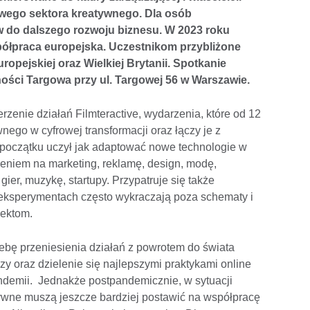
owego sektora kreatywnego. Dla osób
 do dalszego rozwoju biznesu. W 2023 roku
łpraca europejska. Uczestnikom przybliżone
ropejskiej oraz Wielkiej Brytanii. Spotkanie
ości Targowa przy ul. Targowej 56 w Warszawie.
rzenie działań Filmteractive, wydarzenia, które od 12
ego w cyfrowej transformacji oraz łączy je z
 początku uczył jak adaptować nowe technologie w
eniem na marketing, reklamę, design, modę,
er, muzykę, startupy. Przypatruje się także
 i eksperymentach często wykraczają poza schematy i
jektom.
ebę przeniesienia działań z powrotem do świata
y oraz dzielenie się najlepszymi praktykami online
ndemii. Jednakże postpandemicznie, w sytuacji
tywne muszą jeszcze bardziej postawić na współpracę