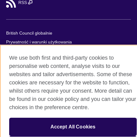
RSS
British Council globalnie
Prywatność i warunki użytkowania
Ciasteczka
We use both first and third-party cookies to
Mapa strony
personalise web content, analyse visits to our
websites and tailor advertisements. Some of these
© 2026 British Council
cookies are necessary for the website to function,
British Council jest międzynarodową organizacją reprezentującą
Zjednoczone Królestwo Wielkiej Brytanii i Irlandii Północnej.
whilst others require your consent. More detail can
Fundacja British Council jest jednostką zależną British Council
be found in our cookie policy and you can tailor your
UK.
choices in the preference centre.
Accept All Cookies