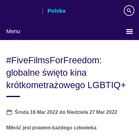
Skip
Polska
to
main
content
Menu
Wybierz
język
#FiveFilmsForFreedom:
globalne święto kina
krótkometrażowego LGBTIQ+
Date
Środa 16 Mar 2022
do
Niedziela 27 Mar 2022
Miłość jest prawem każdego człowieka