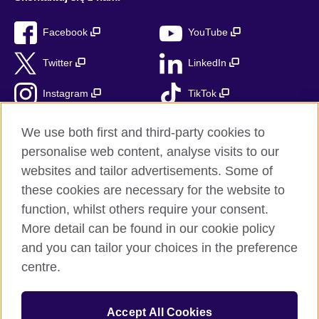
Facebook
YouTube
Twitter
LinkedIn
Instagram
TikTok
RSS
We use both first and third-party cookies to
personalise web content, analyse visits to our
websites and tailor advertisements. Some of
these cookies are necessary for the website to
British Council globalnie
function, whilst others require your consent.
Prywatność i warunki użytkowania
More detail can be found in our cookie policy
Ciasteczka
and you can tailor your choices in the preference
Mapa strony
centre.
© 2026 British Council
Accept All Cookies
British Council jest międzynarodową organizacją reprezentującą