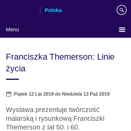
Skip
Polska
to
main
content
Menu
Wybierz
język
Franciszka Themerson: Linie
życia
Date
Piątek 12 Lip 2019
do
Niedziela 13 Paź 2019
Wystawa prezentuje twórczość
malarską i rysunkową Franciszki
Themerson z lat 50. i 60.