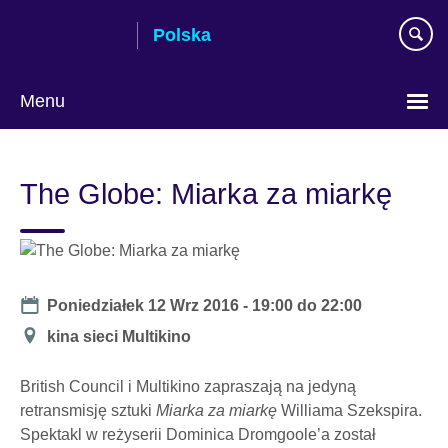
Skip
Polska
to
main
content
Menu
Wybierz
język
The Globe: Miarka za miarkę
Date
Poniedziałek 12 Wrz 2016 -
19:00
do
22:00
Miejsce
kina sieci Multikino
British Council i Multikino zapraszają na jedyną
retransmisję sztuki
Miarka za miarkę
Williama Szekspira.
Spektakl w reżyserii Dominica Dromgoole’a został