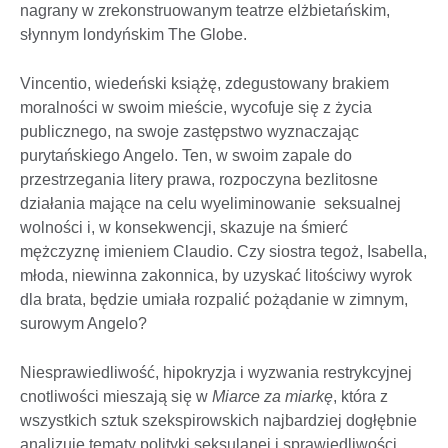
nagrany w zrekonstruowanym teatrze elżbietańskim,
słynnym londyńskim The Globe.
Vincentio, wiedeński książę, zdegustowany brakiem
moralności w swoim mieście, wycofuje się z życia
publicznego, na swoje zastępstwo wyznaczając
purytańskiego Angelo. Ten, w swoim zapale do
przestrzegania litery prawa, rozpoczyna bezlitosne
działania mające na celu wyeliminowanie seksualnej
wolności i, w konsekwencji, skazuje na śmierć
mężczyznę imieniem Claudio. Czy siostra tegoż, Isabella,
młoda, niewinna zakonnica, by uzyskać litościwy wyrok
dla brata, będzie umiała rozpalić pożądanie w zimnym,
surowym Angelo?
Niesprawiedliwość, hipokryzja i wyzwania restrykcyjnej
cnotliwości mieszają się w
Miarce za miarkę
, która z
wszystkich sztuk szekspirowskich najbardziej dogłębnie
analizuje tematy polityki seksulanej i sprawiedliwości