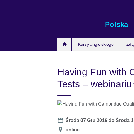
Skip
to
main
Polska
content
Kursy angielskiego
Zda
Having Fun with 
Tests – webinari
Date
Środa 07 Gru 2016
do
Środa 1
Miejsce
online