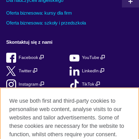
Dla nauczycieli angielskiego
Oferta biznesowa: kursy dla firm
Oferta biznesowa: szkoły i przedszkola
Skontaktuj się z nami
Facebook
YouTube
Twitter
LinkedIn
Instagram
TikTok
RSS
We use both first and third-party cookies to
personalise web content, analyse visits to our
websites and tailor advertisements. Some of
these cookies are necessary for the website to
British Council globalnie
function, whilst others require your consent.
Prywatność i warunki użytkowania