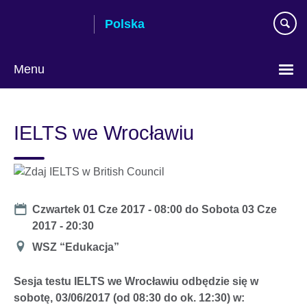
Skip
Polska
to
main
content
Menu
Wybierz
język
IELTS we Wrocławiu
Date
Czwartek 01 Cze 2017 - 08:00
do
Sobota 03 Cze
2017 - 20:30
Miejsce
WSZ “Edukacja”
Sesja testu IELTS we Wrocławiu odbędzie się w
sobotę, 03/06/2017 (od 08:30 do ok. 12:30) w: