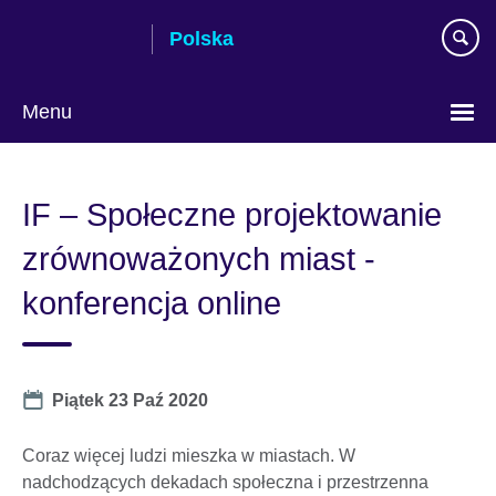
Skip
Polska
to
main
content
Menu
Wybierz
język
IF – Społeczne projektowanie
zrównoważonych miast -
konferencja online
Date
Piątek 23 Paź 2020
Coraz więcej ludzi mieszka w miastach. W
nadchodzących dekadach społeczna i przestrzenna