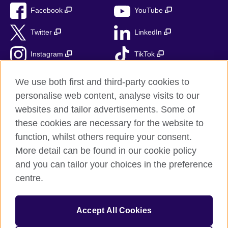
Facebook
YouTube
Twitter
LinkedIn
Instagram
TikTok
RSS
We use both first and third-party cookies to
personalise web content, analyse visits to our
websites and tailor advertisements. Some of
these cookies are necessary for the website to
British Council globalnie
function, whilst others require your consent.
Prywatność i warunki użytkowania
More detail can be found in our cookie policy
Ciasteczka
and you can tailor your choices in the preference
Mapa strony
centre.
© 2026 British Council
Accept All Cookies
British Council jest międzynarodową organizacją reprezentującą
Zjednoczone Królestwo Wielkiej Brytanii i Irlandii Północnej.