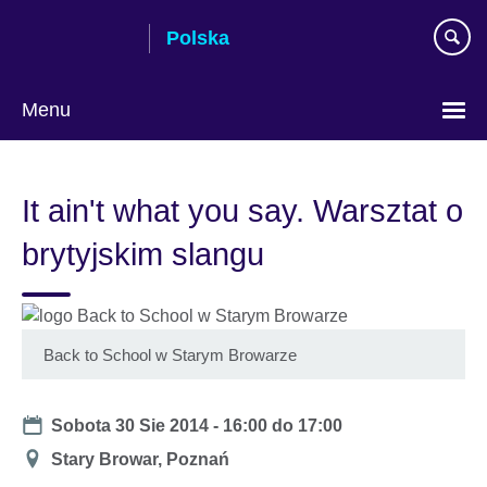
Skip
Polska
to
main
content
Menu
Wybierz
język
It ain't what you say. Warsztat o
brytyjskim slangu
Back to School w Starym Browarze
Date
Sobota 30 Sie 2014 -
16:00
do
17:00
Miejsce
Stary Browar, Poznań