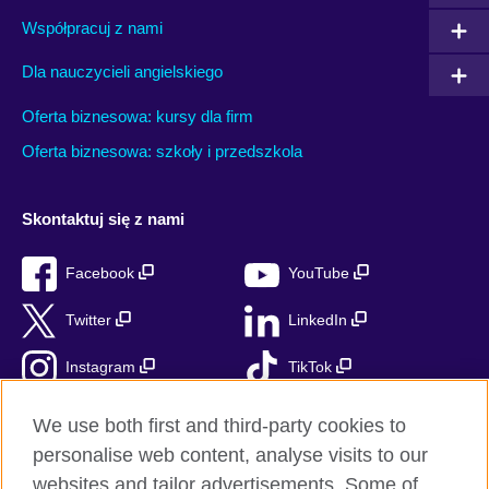
Współpracuj z nami
Dla nauczycieli angielskiego
Oferta biznesowa: kursy dla firm
Oferta biznesowa: szkoły i przedszkola
Skontaktuj się z nami
Facebook
YouTube
Twitter
LinkedIn
Instagram
TikTok
RSS
We use both first and third-party cookies to
personalise web content, analyse visits to our
websites and tailor advertisements. Some of