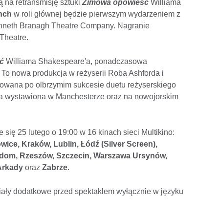
ją na retransmisję sztuki
Zimowa opowieść
Williama
nch
w roli głównej będzie pierwszym wydarzeniem z
Kenneth Branagh Theatre Company. Nagranie
Theatre.
ć
Williama Shakespeare'a, ponadczasowa
. To nowa produkcja w reżyserii Roba Ashforda i
zowana po olbrzymim sukcesie duetu reżyserskiego
ała wystawiona w Manchesterze oraz na nowojorskim
 się 25 lutego o 19:00 w 16 kinach sieci Multikino:
ice, Kraków, Lublin, Łódź (Silver Screen),
adom, Rzeszów, Szczecin, Warszawa Ursynów,
Arkady
oraz
Zabrze
.
riały dodatkowe przed spektaklem wyłącznie w języku