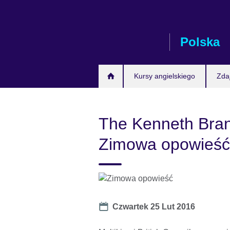
Skip
to
main
Polska
content
Kursy angielskiego
Zda
The Kenneth Bra
Zimowa opowieść
Date
Czwartek 25 Lut 2016