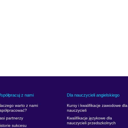
spółpracuj z nami
Dla nauczycieli angielskiego
laczego warto z nami
Kursy i kwalifikacje zawodowe dla
spółpracować?
nauczycieli
asi partnerzy
Kwalifikacje językowe dla
nauczycieli przedszkolnych
istorie sukcesu