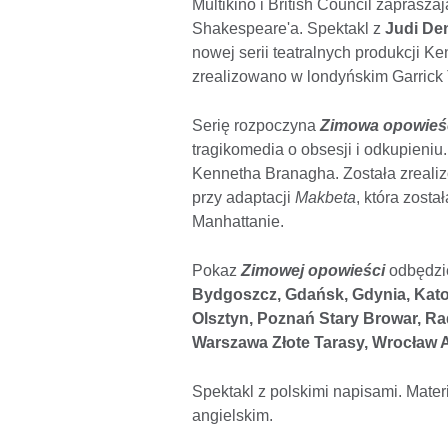
Multikino i British Council zaprasza
Shakespeare'a. Spektakl z
Judi De
nowej serii teatralnych produkcji 
zrealizowano w londyńskim Garrick 
Serię rozpoczyna
Zimowa opowieś
tragikomedia o obsesji i odkupieniu
Kennetha Branagha. Została zreali
przy adaptacji
Makbeta
, która zost
Manhattanie.
Pokaz
Zimowej opowieści
odbędzie
Bydgoszcz,
Gdańsk, Gdynia, Katow
Olsztyn, Poznań Stary Browar, R
Warszawa Złote Tarasy, Wrocław 
Spektakl z polskimi napisami. Mate
angielskim.