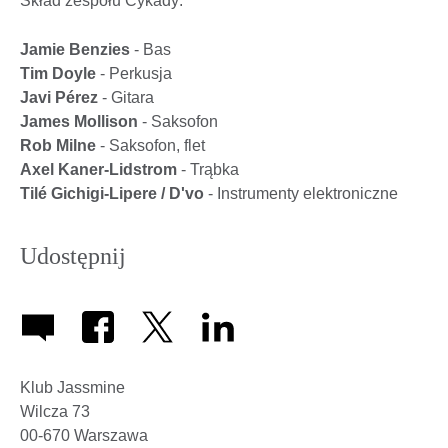
Skład zespołu Cykady:
Jamie Benzies
- Bas
Tim Doyle
- Perkusja
Javi Pérez
- Gitara
James Mollison
- Saksofon
Rob Milne
- Saksofon, flet
Axel Kaner-Lidstrom
- Trąbka
Tilé Gichigi-Lipere / D'vo
- Instrumenty elektroniczne
Udostępnij
Klub Jassmine
Wilcza 73
00-670
Warszawa