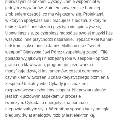
pierwszymi członkami Cykady. Jamie wspomniał w
jednym z wywiadów: Zainteresowałem się bardziej
zrobieniem czegoś, co ma większą wizję. Projektami,
w których spotykasz się i pracujesz z ludźmi, z którymi
lubisz dzielić przestrzeń i przy tym nie spieszysz się.
Upewniasz się, że czerpiesz radość ze swojej muzyki i że
wszystko inne przychodzi naturalnie. Trębacz Axel Kaner-
Lidstrom, saksofonista James Mollison oraz “secret
weapon” Gitarzysta Javi Pérez uzupełniają zespół. Tilé
posiada wyjątkową i niezbędną rolę w zespole - oprócz
grania na klawiszach, programuje, przetwarza i
modyfikuje dźwięki instrumentów, co jest ogromnym
czynnikiem w tworzeniu charakterystycznego brzmienia
zespołu. Unikalny vibe Cykady jest znakiem
rozpoznawczym członków zespołu. Niepowtarzalność
jest ich kluczowym aspektem w procesie
twórczym. Cykada to energetyczna bomba o
niepowtarzalnym stylu. W zgrabny sposób łączy odległe
bieguny, świat analogów rozbity jest elektroniką,