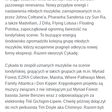
jazzowego renesansu. Nowy przypływ energii i
nastawienia młodych muzyków, zainspirowanych m.in.
przez Johna Coltrane'a, Pharaoha Sandersa czy Sun Ra,
a także Madvillain, J Dilla, Flying Lotusa i Floating
Pointsa, zapoczątkował ogromną świeżość na
londyńskiej scenie. To buzujące energią
środowisko zgromadziło kolejną grupę młodych
muzyków, którzy wzajemnie pragnęli odkrycia nowej
formy ekspresji. Razem stworzyli Cykadę.
Cykada to zespół uznanych muzyków na scenie
londyńskiej, grających w takich grupach jak m.in. Myriad
Forest, EZRA Collective, Maisha, Where Pathways Meet,
Family Atlantica i Don Kipper. Kręgosłupem projektu są
muzycy związani z nie istniejącym już Myriad Forest:
basista Jamie Benzies wraz z odpowiadającym za
elektronikę Tilé Gichigim-Lipere. Chwilę później dołączył
do nich perkusista Tim Doyle aka Chiminyo. Razem byli