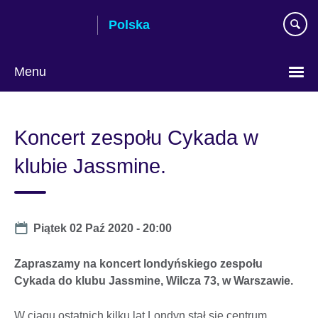
Skip
Polska
to
main
content
Menu
Wybierz
język
Koncert zespołu Cykada w
klubie Jassmine.
Date
Piątek 02 Paź 2020 - 20:00
Zapraszamy na koncert londyńskiego zespołu
Cykada do klubu Jassmine, Wilcza 73, w Warszawie.
W ciągu ostatnich kilku lat Londyn stał się centrum