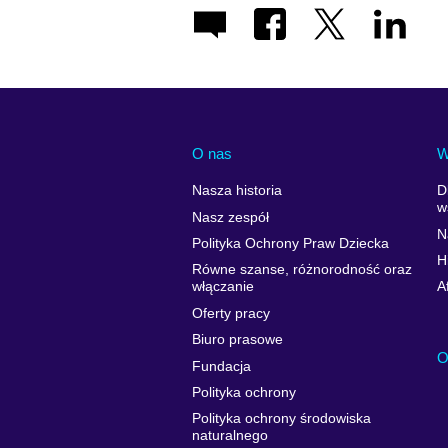
O nas
W
Nasza historia
D
w
Nasz zespół
N
Polityka Ochrony Praw Dziecka
H
Równe szanse, różnorodność oraz
włączanie
A
Oferty pracy
Biuro prasowe
O
Fundacja
Polityka ochrony
Polityka ochrony środowiska
naturalnego