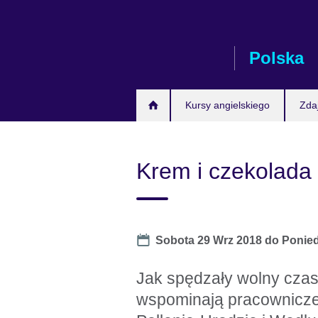
Skip
to
main
Polska
content
Kursy angielskiego
Zda
Krem i czekolada
Date
Sobota 29 Wrz 2018
do
Ponied
Jak spędzały wolny czas
wspominają pracownicze 