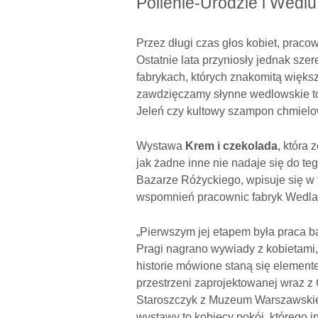
Pollenie-Urodzie i Wedlu
Przez długi czas głos kobiet, pracow
Ostatnie lata przyniosły jednak szere
fabrykach, których znakomitą większ
zawdzięczamy słynne wedlowskie tor
Jeleń czy kultowy szampon chmielo
Wystawa
Krem i czekolada
, która 
jak żadne inne nie nadaje się do teg
Bazarze Różyckiego, wpisuje się w 
wspomnień pracownic fabryk Wedla i
„Pierwszym jej etapem była praca
Pragi nagrano wywiady z kobietami,
historie mówione staną się element
przestrzeni zaprojektowanej wraz 
Staroszczyk z Muzeum Warszawskiej 
wystawy to kobiecy pokój, którego