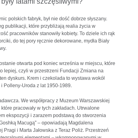
 były latami szczęśliwymi?
nic polskich fabryk, był nie dość dobrze słyszany.
g publikacji, które przybliżają realia życia w
ość pracowników stanowiły kobiety. To dziele ich rąk
ciki, do tej pory ręcznie dekorowane, mydła Biały
wy.
zostanie otwarta pod koniec września w miejscu, które
o lepiej, czyli w przestrzeni Fundacji Zmiana na
ten dyskurs. Krem i czekolada to wystawa wokół
 Polleny-Uroda z lat 1950-1989.
 badawcza. We współpracy z Muzeum Warszawskiej
 które pracowały w tych zakładach. Utrwalone
em ekspozycji i zarazem podstawą do stworzenia
z Goshką Macugą” – opowiadają Magdalena
Pragi i Marta Jałowska z Teraz Poliż. Przestrzeń
 integralnymi elementami – wkomponowanymi w