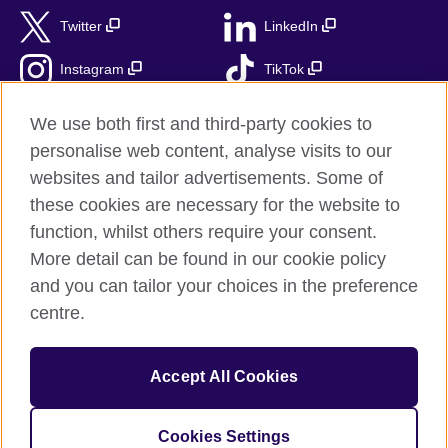
Twitter
LinkedIn
Instagram
TikTok
RSS
We use both first and third-party cookies to
personalise web content, analyse visits to our
websites and tailor advertisements. Some of
these cookies are necessary for the website to
British Council globalnie
function, whilst others require your consent.
Prywatność i warunki użytkowania
More detail can be found in our cookie policy
Ciasteczka
and you can tailor your choices in the preference
Mapa strony
centre.
© 2026 British Council
Accept All Cookies
British Council jest międzynarodową organizacją reprezentującą
Zjednoczone Królestwo Wielkiej Brytanii i Irlandii Północnej.
Fundacja British Council jest jednostką zależną British Council
Cookies Settings
UK.