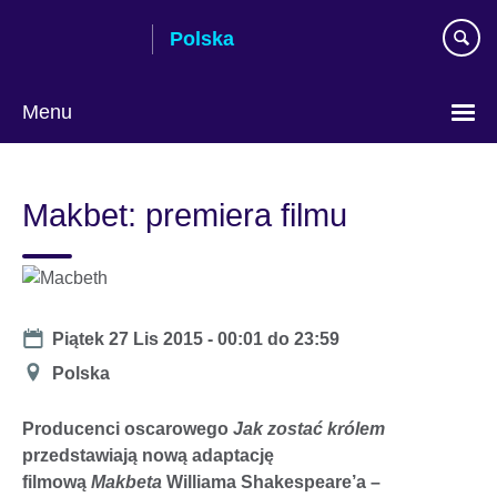
Skip
Polska
to
main
content
Menu
Wybierz
język
Makbet: premiera filmu
Date
Piątek 27 Lis 2015 -
00:01
do
23:59
Miejsce
Polska
Producenci oscarowego
Jak zostać królem
przedstawiają nową adaptację
filmową
Makbeta
Williama Shakespeare’a –