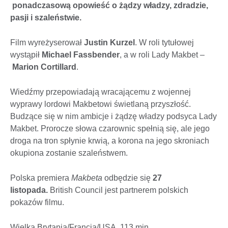
ponadczasową opowieść o żądzy władzy, zdradzie,
pasji i szaleństwie.
Film wyreżyserował
Justin Kurzel
. W roli tytułowej
wystąpił
Michael Fassbender
, a w roli Lady Makbet –
Marion Cortillard
.
Wiedźmy przepowiadają wracającemu z wojennej
wyprawy lordowi Makbetowi świetlaną przyszłość.
Budzące się w nim ambicje i żądzę władzy podsyca Lady
Makbet. Prorocze słowa czarownic spełnią się, ale jego
droga na tron spłynie krwią, a korona na jego skroniach
okupiona zostanie szaleństwem.
Polska premiera
Makbeta
odbędzie się
27
listopada.
British Council jest partnerem polskich
pokazów filmu.
Wielka Brytania/Francja/USA, 113 min