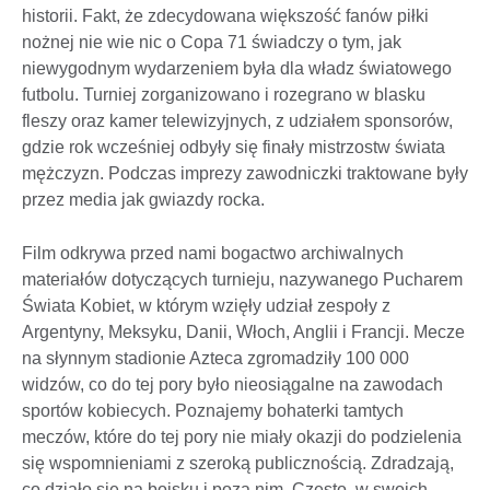
historii. Fakt, że zdecydowana większość fanów piłki
nożnej nie wie nic o Copa 71 świadczy o tym, jak
niewygodnym wydarzeniem była dla władz światowego
futbolu. Turniej zorganizowano i rozegrano w blasku
fleszy oraz kamer telewizyjnych, z udziałem sponsorów,
gdzie rok wcześniej odbyły się finały mistrzostw świata
mężczyzn. Podczas imprezy zawodniczki traktowane były
przez media jak gwiazdy rocka.
Film odkrywa przed nami bogactwo archiwalnych
materiałów dotyczących turnieju, nazywanego Pucharem
Świata Kobiet, w którym wzięły udział zespoły z
Argentyny, Meksyku, Danii, Włoch, Anglii i Francji. Mecze
na słynnym stadionie Azteca zgromadziły 100 000
widzów, co do tej pory było nieosiągalne na zawodach
sportów kobiecych. Poznajemy bohaterki tamtych
meczów, które do tej pory nie miały okazji do podzielenia
się wspomnieniami z szeroką publicznością. Zdradzają,
co działo się na boisku i poza nim. Często, w swoich