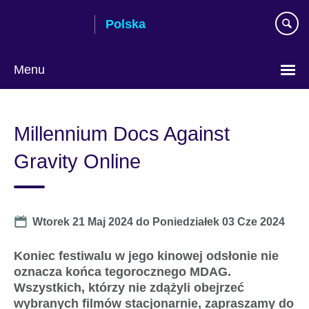
Skip
Polska
to
main
content
Menu
Wybierz
język
Millennium Docs Against
Gravity Online
Date
Wtorek 21 Maj 2024
do
Poniedziałek 03 Cze 2024
Koniec festiwalu w jego kinowej odsłonie nie
oznacza końca tegorocznego MDAG.
Wszystkich, którzy nie zdążyli obejrzeć
wybranych filmów stacjonarnie, zapraszamy do