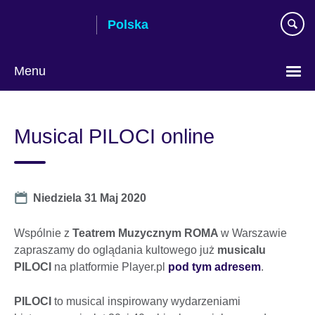
Skip
Polska
to
main
content
Menu
Wybierz
język
Musical PILOCI online
Date
Niedziela 31 Maj 2020
Wspólnie z
Teatrem Muzycznym ROMA
w Warszawie
zapraszamy do oglądania kultowego już
musicalu
PILOCI
na platformie Player.pl
pod tym adresem
.
PILOCI
to musical inspirowany wydarzeniami