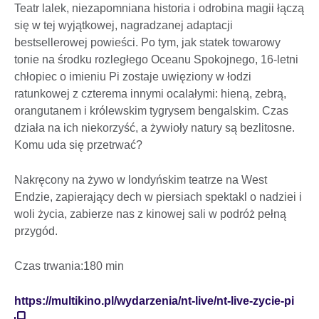
Teatr lalek, niezapomniana historia i odrobina magii łączą
się w tej wyjątkowej, nagradzanej adaptacji
bestsellerowej powieści. Po tym, jak statek towarowy
tonie na środku rozległego Oceanu Spokojnego, 16-letni
chłopiec o imieniu Pi zostaje uwięziony w łodzi
ratunkowej z czterema innymi ocalałymi: hieną, zebrą,
orangutanem i królewskim tygrysem bengalskim. Czas
działa na ich niekorzyść, a żywioły natury są bezlitosne.
Komu uda się przetrwać?
Nakręcony na żywo w londyńskim teatrze na West
Endzie, zapierający dech w piersiach spektakl o nadziei i
woli życia, zabierze nas z kinowej sali w podróż pełną
przygód.
Czas trwania:180 min
https://multikino.pl/wydarzenia/nt-live/nt-live-zycie-pi