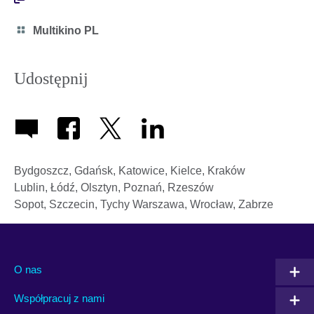
Category
Multikino PL
icon
Udostępnij
Bydgoszcz, Gdańsk, Katowice, Kielce, Kraków
Lublin, Łódź, Olsztyn, Poznań, Rzeszów
Sopot, Szczecin, Tychy
Warszawa, Wrocław, Zabrze
O nas
Współpracuj z nami