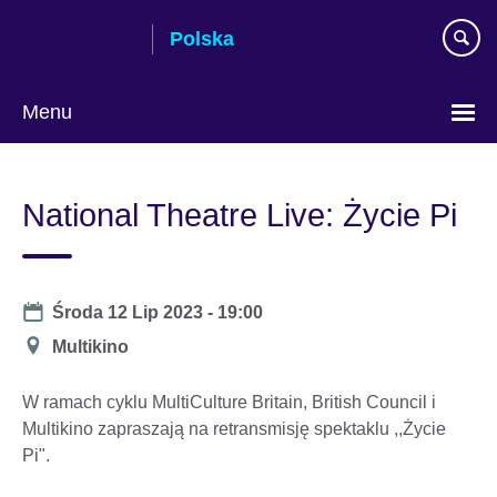
Skip
Polska
to
main
content
Menu
Wybierz
język
National Theatre Live: Życie Pi
Date
Środa 12 Lip 2023 - 19:00
Miejsce
Multikino
W ramach cyklu MultiCulture Britain, British Council i
Multikino zapraszają na retransmisję spektaklu ,,Życie
Pi".