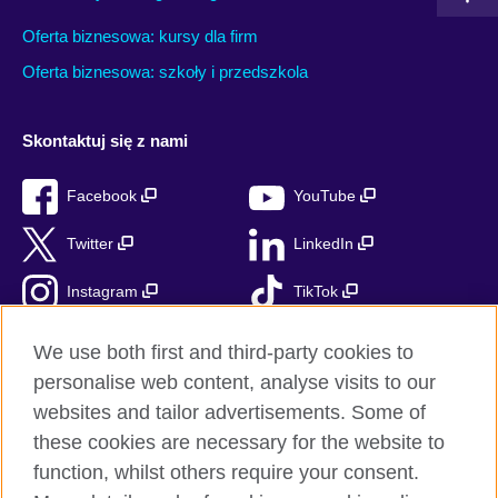
Oferta biznesowa: kursy dla firm
Oferta biznesowa: szkoły i przedszkola
Skontaktuj się z nami
Facebook
YouTube
Twitter
LinkedIn
Instagram
TikTok
RSS
We use both first and third-party cookies to
personalise web content, analyse visits to our
websites and tailor advertisements. Some of
these cookies are necessary for the website to
British Council globalnie
function, whilst others require your consent.
Prywatność i warunki użytkowania