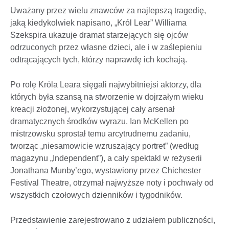
Uważany przez wielu znawców za najlepszą tragedię,
jaką kiedykolwiek napisano, „Król Lear” Williama
Szekspira ukazuje dramat starzejących się ojców
odrzuconych przez własne dzieci, ale i w zaślepieniu
odtrącających tych, którzy naprawdę ich kochają.
Po rolę Króla Leara sięgali najwybitniejsi aktorzy, dla
których była szansą na stworzenie w dojrzałym wieku
kreacji złożonej, wykorzystującej cały arsenał
dramatycznych środków wyrazu. Ian McKellen po
mistrzowsku sprostał temu arcytrudnemu zadaniu,
tworząc „niesamowicie wzruszający portret” (według
magazynu „Independent”), a cały spektakl w reżyserii
Jonathana Munby’ego, wystawiony przez Chichester
Festival Theatre, otrzymał najwyższe noty i pochwały od
wszystkich czołowych dzienników i tygodników.
Przedstawienie zarejestrowano z udziałem publiczności,