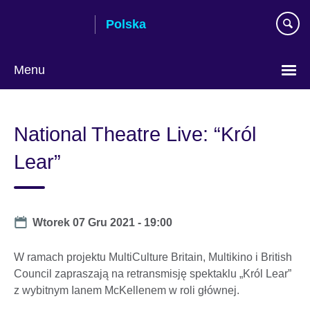
Skip
Polska
to
main
content
Menu
Wybierz
język
National Theatre Live: “Król
Lear”
Date
Wtorek 07 Gru 2021 - 19:00
W ramach projektu MultiCulture Britain, Multikino i British
Council zapraszają na retransmisję spektaklu „Król Lear”
z wybitnym Ianem McKellenem w roli głównej.