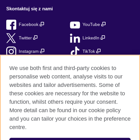
Skontaktuj się z nami
Facebook
YouTube
Twitter
LinkedIn
Instagram
TikTok
RSS
We use both first and third-party cookies to
personalise web content, analyse visits to our
websites and tailor advertisements. Some of
these cookies are necessary for the website to
British Council globalnie
function, whilst others require your consent.
Prywatność i warunki użytkowania
More detail can be found in our cookie policy
Ciasteczka
and you can tailor your choices in the preference
Mapa strony
centre.