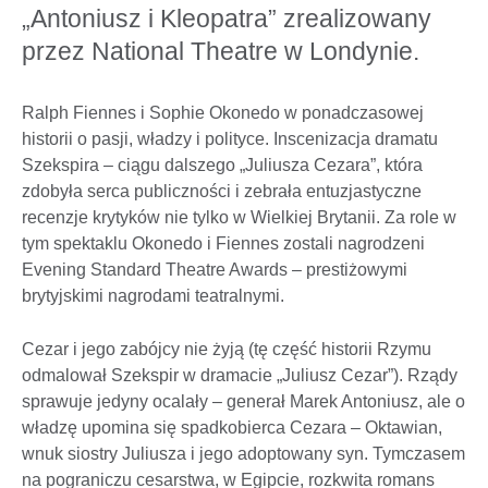
„Antoniusz i Kleopatra” zrealizowany
przez National Theatre w Londynie.
Ralph Fiennes i Sophie Okonedo w ponadczasowej
historii o pasji, władzy i polityce. Inscenizacja dramatu
Szekspira – ciągu dalszego „Juliusza Cezara”, która
zdobyła serca publiczności i zebrała entuzjastyczne
recenzje krytyków nie tylko w Wielkiej Brytanii. Za role w
tym spektaklu Okonedo i Fiennes zostali nagrodzeni
Evening Standard Theatre Awards – prestiżowymi
brytyjskimi nagrodami teatralnymi.
Cezar i jego zabójcy nie żyją (tę część historii Rzymu
odmalował Szekspir w dramacie „Juliusz Cezar”). Rządy
sprawuje jedyny ocalały – generał Marek Antoniusz, ale o
władzę upomina się spadkobierca Cezara – Oktawian,
wnuk siostry Juliusza i jego adoptowany syn. Tymczasem
na pograniczu cesarstwa, w Egipcie, rozkwita romans