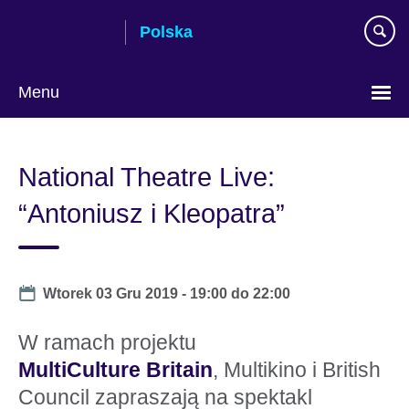
Skip
Polska
to
main
content
Menu
Wybierz
język
National Theatre Live:
“Antoniusz i Kleopatra”
Date
Wtorek 03 Gru 2019 -
19:00
do
22:00
W ramach projektu
MultiCulture Britain
, Multikino i British
Council zapraszają na spektakl