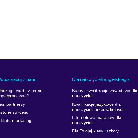
spółpracuj z nami
Dla nauczycieli angielskiego
laczego warto z nami
Kursy i kwalifikacje zawodowe dla
spółpracować?
nauczycieli
asi partnerzy
Kwalifikacje językowe dla
nauczycieli przedszkolnych
istorie sukcesu
Internetowe materiały dla
ffiliate marketing
nauczycieli
Dla Twojej klasy i szkoły