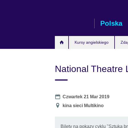
Skip
to
main
Polska
content
Kursy angielskiego
Zda
National Theatre 
Date
Czwartek 21 Mar 2019
Miejsce
kina sieci Multikino
Bilety na pokazy cyklu "Sztuka b