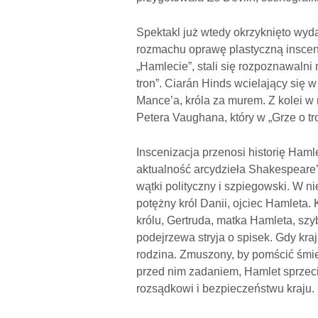
Spektakl już wtedy okrzyknięto wyd
rozmachu oprawę plastyczną insceniz
„Hamlecie”, stali się rozpoznawalni 
tron”. Ciarán Hinds wcielający się w
Mance’a, króla za murem. Z kolei w
Petera Vaughana, który w „Grze o t
Inscenizacja przenosi historię Ham
aktualność arcydzieła Shakespeare’
wątki polityczny i szpiegowski. W n
potężny król Danii, ojciec Hamleta
królu, Gertruda, matka Hamleta, sz
podejrzewa stryja o spisek. Gdy kra
rodzina. Zmuszony, by pomścić śmie
przed nim zadaniem, Hamlet sprzec
rozsądkowi i bezpieczeństwu kraju.