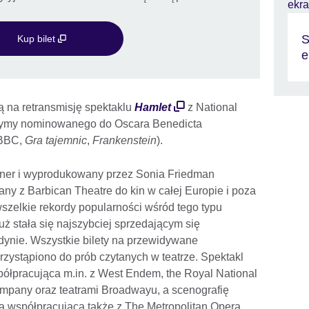
S
Kup bilet
e
ją na retransmisję spektaklu
Hamlet
z National
czymy nominowanego do Oscara Benedicta
 BBC,
Gra tajemnic
,
Frankenstein
).
ner i wyprodukowany przez Sonia Friedman
any z Barbican Theatre do kin w całej Europie i poza
 wszelkie rekordy popularności wśród tego typu
uż stała się najszybciej sprzedającym się
ndynie. Wszystkie bilety na przewidywane
rzystąpiono do prób czytanych w teatrze. Spektakl
ółpracująca m.in. z West Endem, the Royal National
mpany oraz teatrami Broadwayu, a scenografię
a współpracująca także z The Metropolitan Opera.