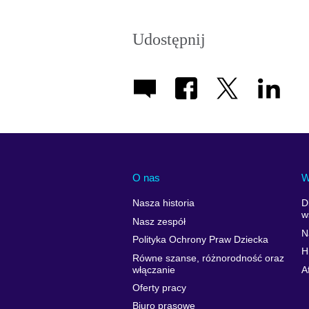
icon
Udostępnij
O nas
W
Nasza historia
D
w
Nasz zespół
N
Polityka Ochrony Praw Dziecka
H
Równe szanse, różnorodność oraz
włączanie
A
Oferty pracy
Biuro prasowe