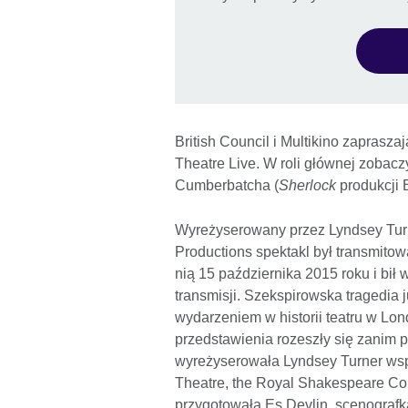
British Council i Multikino zaprasza
Theatre Live. W roli głównej zoba
Cumberbatcha (
Sherlock
produkcji
Wyreżyserowany przez Lyndsey Tur
Productions spektakl był transmitow
nią 15 października 2015 roku i bił
transmisji. Szekspirowska tragedia j
wydarzeniem w historii teatru w Lo
przedstawienia rozeszły się zanim p
wyreżyserowała Lyndsey Turner wsp
Theatre, the Royal Shakespeare Co
przygotowała Es Devlin, scenografk