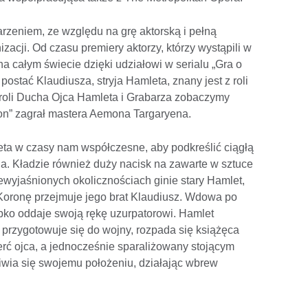
arzeniem, ze względu na grę aktorską i pełną
acji. Od czasu premiery aktorzy, którzy wystąpili w
na całym świecie dzięki udziałowi w serialu „Gra o
 postać Klaudiusza, stryja Hamleta, znany jest z roli
 roli Ducha Ojca Hamleta i Grabarza zobaczymy
ron” zagrał mastera Aemona Targaryena.
leta w czasy nam współczesne, aby podkreślić ciągłą
a. Kładzie również duży nacisk na zawarte w sztuce
iewyjaśnionych okolicznościach ginie stary Hamlet,
. Koronę przejmuje jego brat Klaudiusz. Wdowa po
ybko oddaje swoją rękę uzurpatorowi. Hamlet
j przygotowuje się do wojny, rozpada się książęca
rć ojca, a jednocześnie sparaliżowany stojącym
iwia się swojemu położeniu, działając wbrew