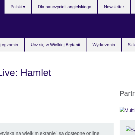
Wybierz
Polski
Dla nauczycieli angielskiego
Newsletter
język
j egzamin
Ucz się w Wielkiej Brytanii
Wydarzenia
Szt
Live: Hamlet
Part
rytyjska na wielkim ekranie" są dostępne online