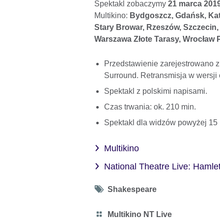
Spektakl zobaczymy
21 marca 2019 
Multikino:
Bydgoszcz, Gdańsk, Kato
Stary Browar, Rzeszów, Szczeci
Warszawa Złote Tarasy, Wrocław P
Przedstawienie zarejestrowano z
Surround. Retransmisja w wersji o
Spektakl z polskimi napisami.
Czas trwania: ok. 210 min.
Spektakl dla widzów powyżej 15 
Multikino
National Theatre Live: Hamle
Tag
Shakespeare
icon
Category
Multikino NT Live