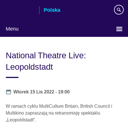
Skip
Polska
to
main
content
Menu
Wybierz
język
National Theatre Live:
Leopoldstadt
Date
Wtorek 15 Lis 2022 - 19:00
W ramach cyklu MultiCulture Britain, British Council i
Multikino zapraszają na retransmisję spektaklu
„Leopoldstadt”.