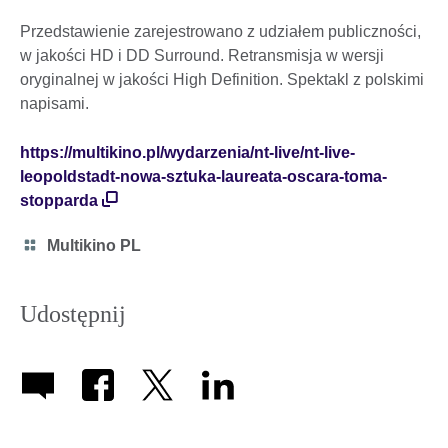
Przedstawienie zarejestrowano z udziałem publiczności,
w jakości HD i DD Surround. Retransmisja w wersji
oryginalnej w jakości High Definition. Spektakl z polskimi
napisami.
https://multikino.pl/wydarzenia/nt-live/nt-live-
leopoldstadt-nowa-sztuka-laureata-oscara-toma-
stopparda
Category
Multikino PL
icon
Udostępnij