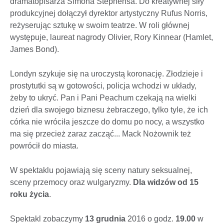
dramatopisarza Simona Stephensa. Do kreatywnej siły
produkcyjnej dołączył dyrektor artystyczny Rufus Norris,
reżyserując sztukę w swoim teatrze. W roli głównej
występuje, laureat nagrody Olivier, Rory Kinnear (Hamlet,
James Bond).
Londyn szykuje się na uroczystą koronację. Złodzieje i
prostytutki są w gotowości, policja wchodzi w układy,
żeby to ukryć. Pan i Pani Peachum czekają na wielki
dzień dla swojego biznesu żebraczego, tylko tyle, że ich
córka nie wróciła jeszcze do domu po nocy, a wszystko
ma się przecież zaraz zacząć... Mack Nożownik też
powrócił do miasta.
W spektaklu pojawiają się sceny natury seksualnej,
sceny przemocy oraz wulgaryzmy.
Dla widzów od 15
roku życia
.
Spektakl zobaczymy
13 grudnia
2016 o godz.
19.00
w