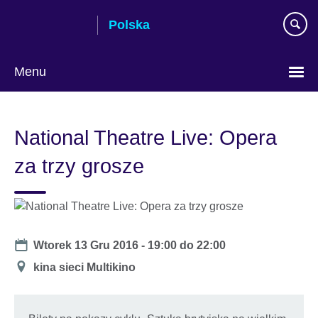
Skip
Polska
to
main
content
Menu
Wybierz
język
National Theatre Live: Opera
za trzy grosze
Date
Wtorek 13 Gru 2016 -
19:00
do
22:00
Miejsce
kina sieci Multikino