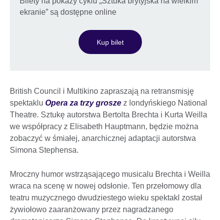
Bilety na pokazy cyklu „Sztuka brytyjska na wielkim
ekranie” są dostępne online
Kup bilet
British Council i Multikino zapraszają na retransmisję
spektaklu
Opera za trzy grosze
z londyńskiego National
Theatre. Sztukę autorstwa Bertolta Brechta i Kurta Weilla
we współpracy z Elisabeth Hauptmann, będzie można
zobaczyć w śmiałej, anarchicznej adaptacji autorstwa
Simona Stephensa.
Mroczny humor wstrząsającego musicalu Brechta i Weilla
wraca na scenę w nowej odsłonie. Ten przełomowy dla
teatru muzycznego dwudziestego wieku spektakl został
żywiołowo zaaranżowany przez nagradzanego