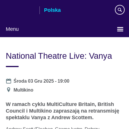
Skip
Polska
to
main
content
Menu
Wybierz
język
National Theatre Live: Vanya
Date
Środa 03 Gru 2025 - 19:00
Miejsce
Multikino
W ramach cyklu MultiCulture Britain, British
Council i Multikino zapraszają na retransmisję
spektaklu Vanya z Andrew Scottem.