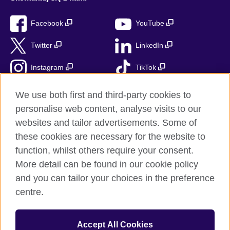
Facebook
YouTube
Twitter
LinkedIn
Instagram
TikTok
RSS
We use both first and third-party cookies to
personalise web content, analyse visits to our
websites and tailor advertisements. Some of
these cookies are necessary for the website to
British Council globalnie
function, whilst others require your consent.
Prywatność i warunki użytkowania
More detail can be found in our cookie policy
Ciasteczka
and you can tailor your choices in the preference
Mapa strony
centre.
© 2026 British Council
Accept All Cookies
British Council jest międzynarodową organizacją reprezentującą