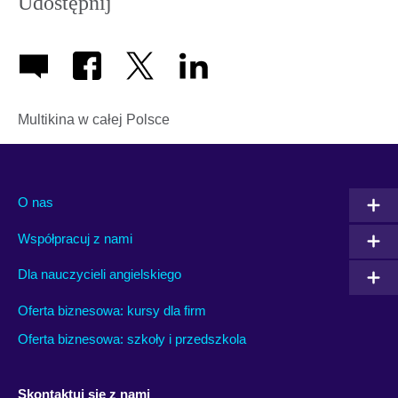
Udostępnij
Multikina w całej Polsce
O nas
Współpracuj z nami
Dla nauczycieli angielskiego
Oferta biznesowa: kursy dla firm
Oferta biznesowa: szkoły i przedszkola
Skontaktuj się z nami