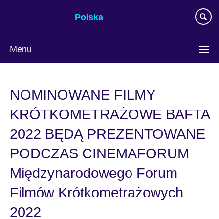
Skip
Polska
to
main
content
Menu
Wybierz
język
NOMINOWANE FILMY
KRÓTKOMETRAŻOWE BAFTA
2022 BĘDĄ PREZENTOWANE
PODCZAS CINEMAFORUM
Międzynarodowego Forum
Filmów Krótkometrażowych
2022