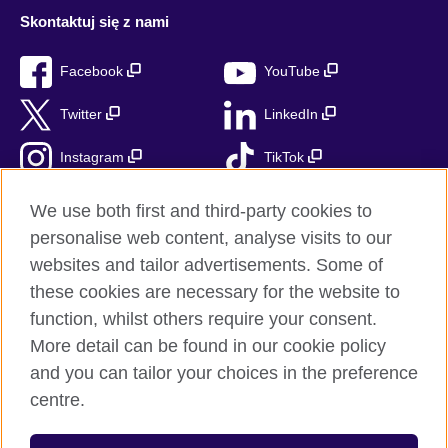
Skontaktuj się z nami
Facebook
YouTube
Twitter
LinkedIn
Instagram
TikTok
RSS
We use both first and third-party cookies to
personalise web content, analyse visits to our
websites and tailor advertisements. Some of
these cookies are necessary for the website to
British Council globalnie
function, whilst others require your consent.
Prywatność i warunki użytkowania
More detail can be found in our cookie policy
Ciasteczka
and you can tailor your choices in the preference
Mapa strony
centre.
© 2026 British Council