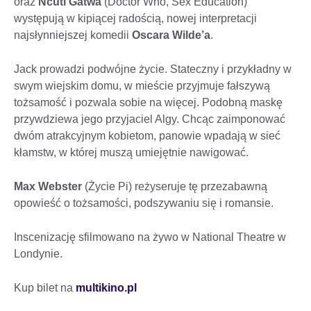
oraz
Ncuti Gatwa
(Doctor Who, Sex Education)
występują w kipiącej radością, nowej interpretacji
najsłynniejszej komedii
Oscara Wilde’a
.
Jack prowadzi podwójne życie. Stateczny i przykładny w
swym wiejskim domu, w mieście przyjmuje fałszywą
tożsamość i pozwala sobie na więcej. Podobną maskę
przywdziewa jego przyjaciel Algy. Chcąc zaimponować
dwóm atrakcyjnym kobietom, panowie wpadają w sieć
kłamstw, w której muszą umiejętnie nawigować.
Max Webster
(Życie Pi) reżyseruje tę przezabawną
opowieść o tożsamości, podszywaniu się i romansie.
Inscenizację sfilmowano na żywo w National Theatre w
Londynie.
Kup bilet na
multikino.pl