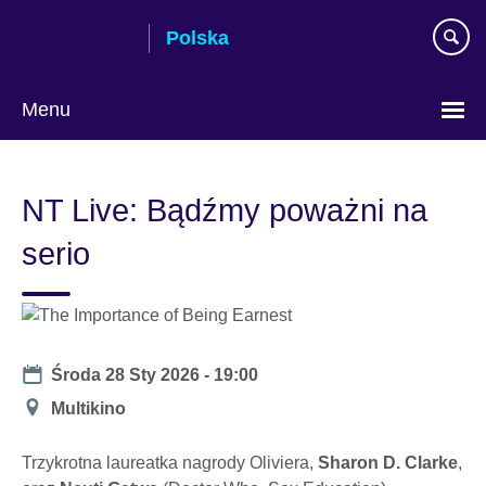
Skip
Polska
to
main
content
Menu
Wybierz
język
NT Live: Bądźmy poważni na
serio
Date
Środa 28 Sty 2026 - 19:00
Miejsce
Multikino
Trzykrotna laureatka nagrody Oliviera,
Sharon D. Clarke
,