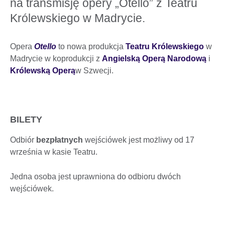
na transmisję opery „Otello” z Teatru
Królewskiego w Madrycie.
Opera
Otello
to nowa produkcja
Teatru Królewskiego
w
Madrycie w koprodukcji z
Angielską Operą Narodową
i
Królewską Operą
w Szwecji.
BILETY
Odbiór
bezpłatnych
wejściówek jest możliwy od 17
września w kasie Teatru.
Jedna osoba jest uprawniona do odbioru dwóch
wejściówek.