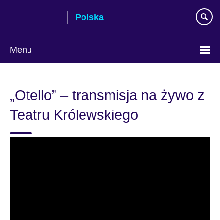
Skip
Polska
to
main
content
Menu
Wybierz
język
„Otello” – transmisja na żywo z
Teatru Królewskiego