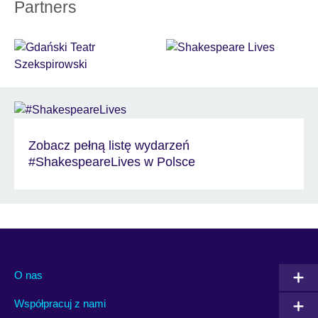
Partners
Zobacz pełną listę wydarzeń
#ShakespeareLives w Polsce
O nas
Współpracuj z nami