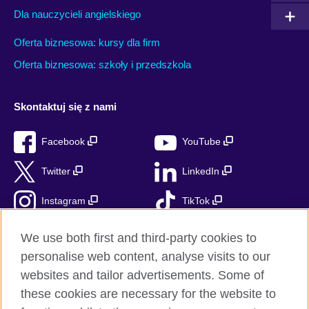
Dla nauczycieli angielskiego
Oferta biznesowa: kursy dla firm
Oferta biznesowa: szkoły i przedszkola
Skontaktuj się z nami
Facebook
YouTube
Twitter
LinkedIn
Instagram
TikTok
RSS
We use both first and third-party cookies to
personalise web content, analyse visits to our
websites and tailor advertisements. Some of
these cookies are necessary for the website to
British Council globalnie