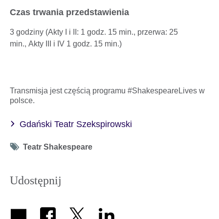
Czas trwania przedstawienia
3 godziny (Akty I i II: 1 godz. 15 min., przerwa: 25
min., Akty III i IV 1 godz. 15 min.)
Transmisja jest częścią programu #ShakespeareLives w
polsce.
Gdański Teatr Szekspirowski
Tag
Teatr Shakespeare
icon
Udostępnij